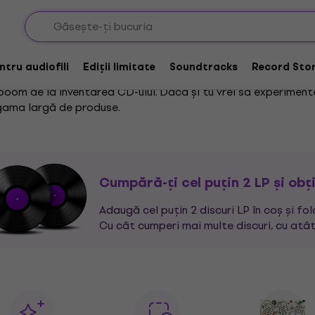
entru audiofili
Ediții limitate
Soundtracks
Record Stor
oom de la inventarea CD-ului. Dacă și tu vrei să experimentezi
 gama largă de produse.
a giganții muzicii clasice europene până la cele mai moderne
astare în filtrul din stânga. Nici măcar nu trebuie să scrii 
ți pe
Mozart
, introdu "mo" și vei găsi toți artiștii care au "mo"
Cumpără-ți cel puțin 2 LP și obț
Adaugă cel puțin 2 discuri LP în coș și f
Cu cât cumperi mai multe discuri, cu atât
ică clasică
și pentru entuziaștii de
jazz
, care stau așezați n
arietate de genuri și subculturi muzicale - de la sistemele de
mixează un amestec de
funk
și
soul
, până la riff-urile de chi
i
! Pe Muziker poți găsi tot felul de stiluri muzicale. Sortează-
lecta toate genurile preferate, iar dacă ai gusturi extrem de r
 întreaga noastră gamă.