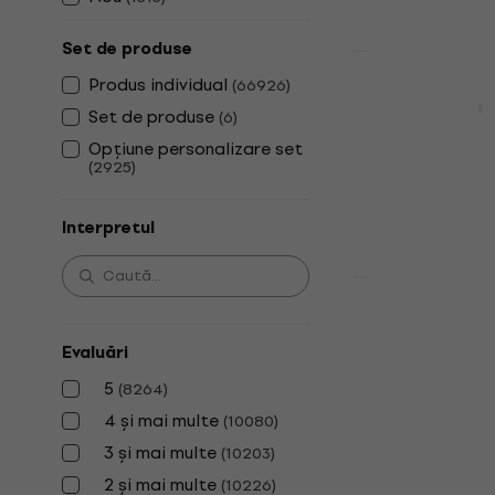
Set de produse
Reducere news
Produs individual
(
66926
)
Abba - Gold
Set de produse
(
6
)
Disc de vinil
Opțiune personalizare set
4,9
/5
(
2925
)
32,30 €
49,9
În stoc
Interpretul
Nou
Sade - The 
Disc de vinil
Evaluări
4,9
/5
5
(
8264
)
25,40 €
29,9
4 și mai multe
(
10080
)
În stoc
3 și mai multe
(
10203
)
2 și mai multe
(
10226
)