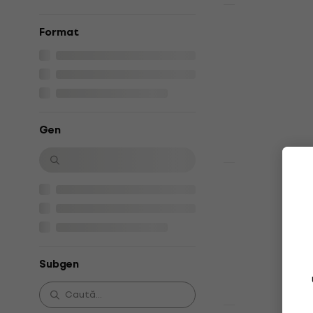
Acțiune
Madonna - C
Format
(Translucent
Disc de vinil
5
/5
56,70 €
59,9
În stoc
Gen
Reducere news
Daft Punk 
Memories (2
Disc de vinil
5
/5
30,50 €
35,9
Subgen
În stoc