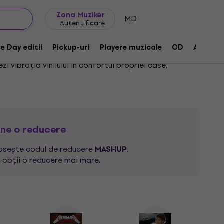
Idei de cadouri
FAQ
Muziker Blog
Zona Muziker
MD
Autentificare
e Day editii
Pickup-uri
Playere muzicale
CD
Accesor
 vibrația vinilului în confortul propriei case,
 descoperiri muzicale care modelează sunetul decadei
numele complet. Trebuie doar să introduci o parte din
 în numele lor, cum ar fi
Depeche Mode
sau
Arctic
ine o reducere
olosește codul de reducere
.
MASHUP
 obții o reducere mai mare.
emișcați în fața propriului
sistem Hi-Fi
cu băutura
 sunet jamaicane artizanale care cântă cel mai
tară întunecate ale
metalului
, ritmurile dansante ale
ți discurile LP în funcție de gusturile tale muzicale.
afinate, poți filtra LP-urile și pe subgenuri. Dă un