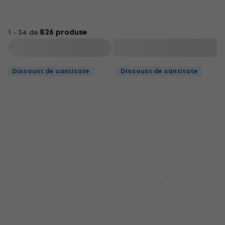
1 - 34 de
826 produse
Filtrare
Discount de cantitate
Discount de cantitate
Discount de cantitate
Discount de cantitate
NRG DS500-5A Bețe de
NRG DS500-5B Bețe de
tobă
tobă
Bețe de tobă
Bețe de tobă
4,8
/5
4,8
/5