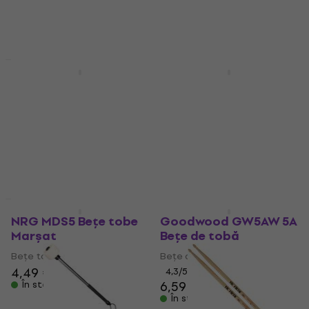
2,19 €
2,19 €
În stoc
În stoc
Discount de cantitate
Discount de cantitate
Vic Firth 5A American
NRG DS500-7A Bețe de
Classic Bețe de tobă
tobă
Bețe de tobă
Bețe de tobă
4,9
/5
4,8
/5
13,30 €
13,90 €
2,19 €
În stoc
În stoc
Discount de cantitate
Discount de cantitate
NRG MDS5 Bețe tobe
Goodwood GW5AW 5A
Marșat
Bețe de tobă
Bețe tobe Marșat
Bețe de tobă
4,49 €
4,3
/5
6,59 €
În stoc
În stoc