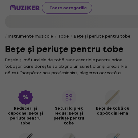
Toate categoriile
Instrumente muzicale
Tobe
Bețe și periuțe pentru tobe
Bețe și periuțe pentru tobe
Bețele și măturelele de tobă sunt esențiale pentru orice
toboșar care dorește să obțină un sunet clar și precis. Fie
că ești începător sau profesionist, alegerea corectă a
acestor instrumente influențează direct performanța ta
muzicală, definind ritmul și dinamica fiecărei piese.
Pentru a crea ritmuri variate și dinamice, bete percutie sunt
indispensabile în arsenalul oricărui muzician pasionat de
percuție. Acestea oferă o gamă largă de opțiuni, adaptabile
Reduceri și
Seturi la preț
Bețe de tobă cu
cupoane: Bețe și
redus: Bețe și
capăt din lemn
diferitelor stiluri și tehnici de interpretare, de la jazz la rock
periuțe pentru
periuțe pentru
și nu numai.
tobe
tobe
În categoria noastră vei găsi o selecție atentă, incluzând
diverse bete toba, concepute special pentru a satisface