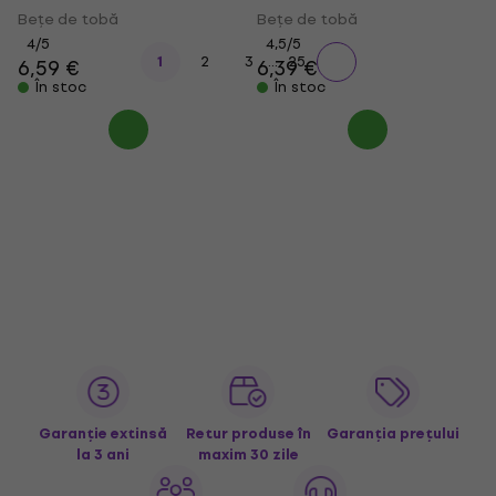
Bețe de tobă
Bețe de tobă
4
/5
4,5
/5
...
1
2
3
25
6,59 €
6,39 €
În stoc
În stoc
Garanție extinsă
Retur produse în
Garanția prețului
la 3 ani
maxim 30 zile