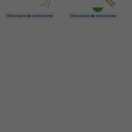
Discount de cantitate
Discount de cantitate
NRG MDS184 Bețe
Vic Firth 5B American
tobe Marșat
Classic Bețe de tobă
Bețe tobe Marșat
Bețe de tobă
4
/5
4,9
/5
6,89 €
12,10 €
13,90 €
În stoc
În stoc
Discount de cantitate
Acțiune
NRG DS550-5A BK Bețe
Goodwood GW5AN 5A
de tobă
Bețe de tobă
Bețe de tobă
Bețe de tobă
5
/5
4,6
/5
3,89 €
6,79 €
În stoc
În stoc