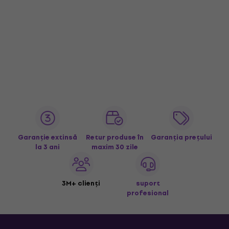
Garanție extinsă
Retur produse în
Garanția prețului
la 3 ani
maxim 30 zile
3M+ clienți
suport
profesional