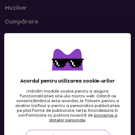
Muziker
Cumpărare
Linkuri utile
Contacte
Contactează-ne
Acordul pentru utilizarea cookie-urilor
Utilizăm module cookie pentru a asigura
funcționalitatea site-ului nostru web. Odată ce
consimțământul este acordat, le folosim pentru a
analiza traficul și pentru a personaliza publicitatea
pe platforme de publicitate terțe, întotdeauna în
conformitate cu politica noastră de
protecție a
datelor personale
.