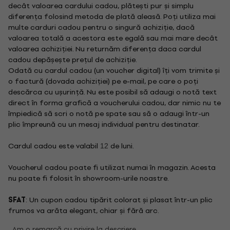
decât valoarea cardului cadou, plătești pur și simplu
diferența folosind metoda de plată aleasă. Poți utiliza mai
multe carduri cadou pentru o singură achiziție, dacă
valoarea totală a acestora este egală sau mai mare decât
valoarea achiziției. Nu returnăm diferența daca cardul
cadou depășește prețul de achiziție.
Odată cu cardul cadou (un voucher digital) îți vom trimite și
o factură (dovada achiziției) pe e-mail, pe care o poți
descărca cu ușurință. Nu este posibil să adaugi o notă text
direct în forma grafică a voucherului cadou, dar nimic nu te
împiedică să scri o notă pe spate sau să o adaugi într-un
plic împreună cu un mesaj individual pentru destinatar.
Cardul cadou este valabil
de luni.
12
Voucherul cadou poate fi utilizat numai în magazin. Acesta
nu poate fi folosit în showroom-urile noastre.
SFAT
: Un cupon cadou tipărit colorat și plasat într-un plic
frumos va arăta elegant, chiar și fără arc.
Am o remarcă cu privire la descriere