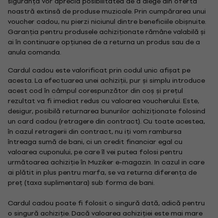
siguranță vor aprecia posibilitatea de a alege din oferta
noastră extinsă de produse muzicale. Prin cumpărarea unui
voucher cadou, nu pierzi niciunul dintre beneficiile obișnuite.
Garanția pentru produsele achiziționate rămâne valabilă și
ai în continuare opțiunea de a returna un produs sau de a
anula comanda.
Cardul cadou este valorificat prin codul unic afișat pe
acesta. La efectuarea unei achiziții, pur și simplu introduce
acest cod în câmpul corespunzător din coș și prețul
rezultat va fi imediat redus cu valoarea voucherului. Este,
desigur, posibilă returnarea bunurilor achiziționate folosind
un card cadou (retragere din contract). Cu toate acestea,
în cazul retragerii din contract, nu iți vom rambursa
întreaga sumă de bani, ci un credit financiar egal cu
valoarea cuponului, pe care îl vei putea folosi pentru
următoarea achiziție în Muziker e-magazin. In cazul in care
ai plătit in plus pentru marfa, se va returna diferența de
preț (taxa suplimentara) sub forma de bani.
Cardul cadou poate fi folosit o singură dată, adică pentru
o singură achiziție. Dacă valoarea achiziției este mai mare