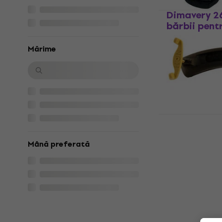
Dimavery 2
bărbii pent
Contra-bărbii 
Mărime
4,7
/5
13 €
În stoc
Kun KVI7 Co
vioară 1/2 -
Mână preferată
Contra-bărbii 
5
/5
28,30 €
cu cod
43,10 €
În stoc