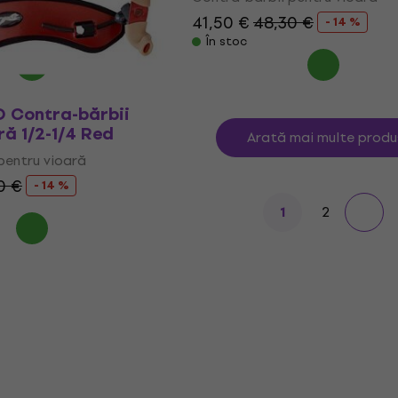
0 €
41,50 €
48,30 €
- 14 %
- 14 %
În stoc
D Contra-bărbii
ră 1/2-1/4 Red
Arată mai multe produ
pentru vioară
0 €
- 14 %
2
1