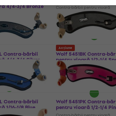
O Contra-bărbii
ră 4/4-3/4 Bronze
Contra-bărbii pentru vioară
pentru vioară
33,81 €
cu codul
MUZMUZ-15
0 €
- 14 %
40,70 €
În stoc
Acțiune
L Contra-bărbii
Wolf 5451BK Contra-băr
ră 4/4-3/4 Silver
pentru vioară 1/2-1/4 Sp
Black
pentru vioară
Contra-bărbii pentru vioară
0 €
- 14 %
41,50 €
48,30 €
- 14 %
În stoc
L Contra-bărbii
Wolf 5451PK Contra-băr
ă 1/16-1/8 Blue
pentru vioară 1/2-1/4 Pi
pentru vioară
Contra-bărbii pentru vioară