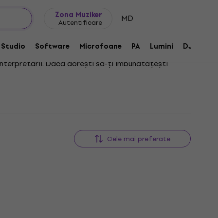
Idei de cadouri
FAQ
Muziker Blog
Zona Muziker
MD
Autentificare
Studio
Software
Microfoane
PA
Lumini
DJ
Căș
 interpretării. Dacă dorești să-ți îmbunătățești
imizeze tehnica interpretativă. Alegând cu atenție un
ioară
sau
arcușuri pentru vioară
, care te vor ajuta să-
n suport ergonomic și complet ajustabil. Astfel, te
Cele mai preferate
s în timpul transportului și depozitării. Alegerea
Discount de cantitate
, dacă dorești să cânți cu plăcere și fără dureri.