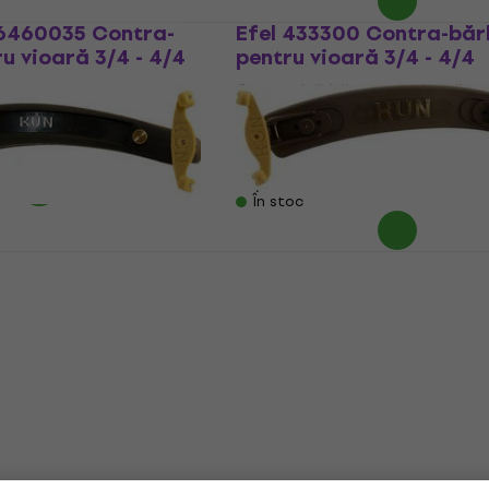
6460035 Contra-
Efel 433300 Contra-băr
ru vioară 3/4 - 4/4
pentru vioară 3/4 - 4/4
pentru vioară
Contra-bărbii pentru vioară
4,8
/5
41,66 €
cu codul
MUZMUZ-15
51,90 €
În stoc
ntra-bărbii pentru
Kun KVI8 Contra-bărbii 
 3/4
vioară 4/4
pentru vioară
Contra-bărbii pentru vioară
32,08 €
cu codul
MUZMUZ-35
ul
MUZMUZ-30
49,65 €
În stoc