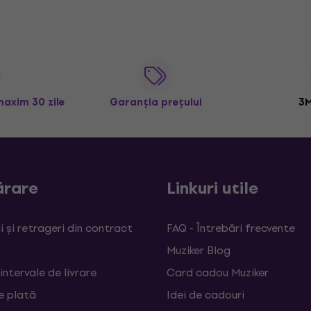
maxim 30 zile
Garanția prețului
3M
rare
Linkuri utile
 și retrageri din contract
FAQ - Întrebări frecvente
Muziker Blog
 intervale de livrare
Card cadou Muziker
e plată
Idei de cadouri