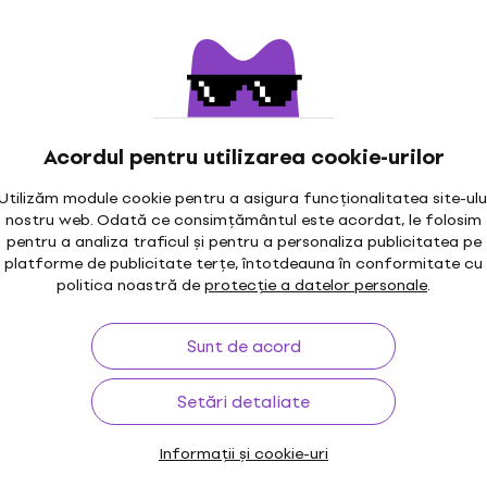
BH Contra-bărbii
Kun KVI12 Contra-bărbii
Acțiune
ă 1/16 - 1/4
vioară 1/2 - 3/4 Black
Contra-bărbii pentru vioară
pentru vioară
33,66 €
cu codul
MUZMUZ-30
48,15 €
Acordul pentru utilizarea cookie-urilor
ul
MUZMUZ-20
În stoc
Utilizăm module cookie pentru a asigura funcționalitatea site-ulu
nostru web. Odată ce consimțământul este acordat, le folosim
pentru a analiza traficul și pentru a personaliza publicitatea pe
6460025 Contra-
platforme de publicitate terțe, întotdeauna în conformitate cu
u vioară 1/8 - 1/4
Kun KVI2 Contra-bărbii 
politica noastră de
protecție a datelor personale
.
vioară 3/4-1/2
pentru vioară
Contra-bărbii pentru vioară
Sunt de acord
l
MUZMUZ-15
36,30 €
43,70 €
- 17 %
În stoc
Setări detaliate
Informații și cookie-uri
Wolf 5450 Contra-bărbi
Acțiune
pentru vioară 3/4-4/4 B