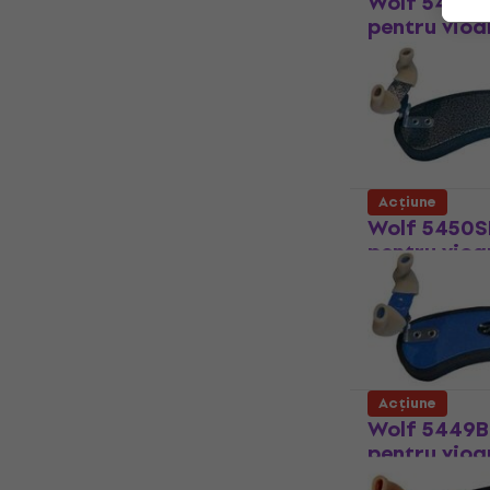
Wolf 5450B
pentru vioa
Contra-bărbii 
41,50 €
48,3
În stoc
Acțiune
Wolf 5450S
pentru vioa
Contra-bărbii 
41,50 €
48,3
În stoc
Acțiune
Wolf 5449B
pentru vioar
Contra-bărbii 