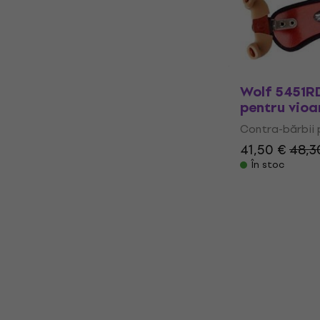
41,50 €
48,3
În stoc
Wolf 5451R
pentru vioa
Contra-bărbii 
41,50 €
48,3
În stoc