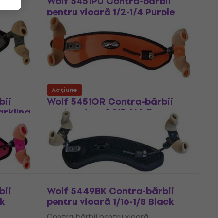
Wolf 5451PU Contra-bărbii
pentru vioară 1/2-1/4 Purple
Contra-bărbii pentru vioară
41,50 €
48,30 €
- 14 %
În stoc
Acțiune
bii
Wolf 5451OR Contra-bărbii
arkling
pentru vioară 1/2-1/4 Orange
Contra-bărbii pentru vioară
41,50 €
48,30 €
- 14 %
În stoc
bii
Wolf 5449BK Contra-bărbii
nk
pentru vioară 1/16-1/8 Black
Contra-bărbii pentru vioară