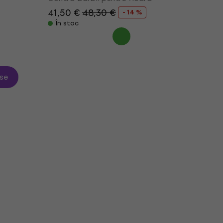
41,50 €
48,30 €
- 14 %
În stoc
se