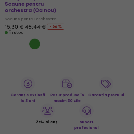
Scaune pentru
orchestra (Ca nou)
Scaune pentru orchestra
15,30 €
45,44 €
- 66 %
În stoc
Garanție extinsă
Retur produse în
Garanția prețului
la 3 ani
maxim 30 zile
3M+ clienți
suport
profesional