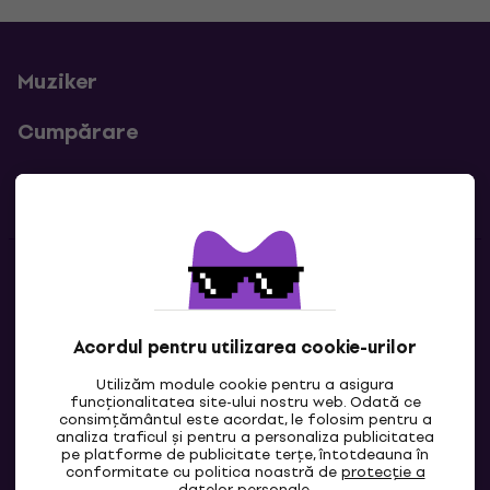
Muziker
Cumpărare
Linkuri utile
Contacte
Contactează-ne
Acordul pentru utilizarea cookie-urilor
Utilizăm module cookie pentru a asigura
funcționalitatea site-ului nostru web. Odată ce
consimțământul este acordat, le folosim pentru a
analiza traficul și pentru a personaliza publicitatea
pe platforme de publicitate terțe, întotdeauna în
conformitate cu politica noastră de
protecție a
datelor personale
.