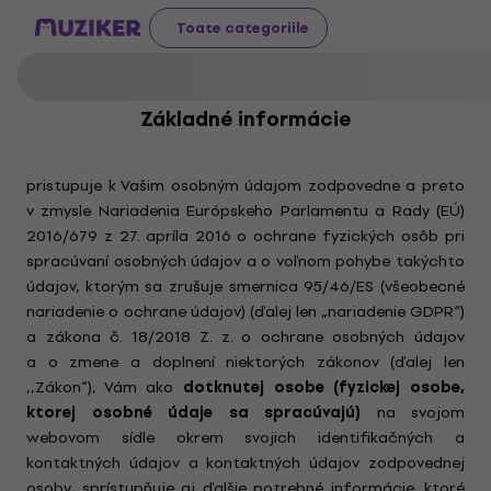
Toate categoriile
Základné informácie
pristupuje k Vašim osobným údajom zodpovedne a preto
v zmysle Nariadenia Európskeho Parlamentu a Rady (EÚ)
2016/679 z 27. apríla 2016 o ochrane fyzických osôb pri
spracúvaní osobných údajov a o voľnom pohybe takýchto
údajov, ktorým sa zrušuje smernica 95/46/ES (všeobecné
nariadenie o ochrane údajov) (ďalej len „nariadenie GDPR“)
a zákona č. 18/2018 Z. z. o ochrane osobných údajov
a o zmene a doplnení niektorých zákonov (ďalej len
,,Zákon“), Vám ako
dotknutej osobe (fyzickej osobe,
ktorej osobné údaje sa spracúvajú)
na svojom
webovom sídle okrem svojich identifikačných a
kontaktných údajov a kontaktných údajov zodpovednej
osoby, sprístupňuje aj ďalšie potrebné informácie, ktoré