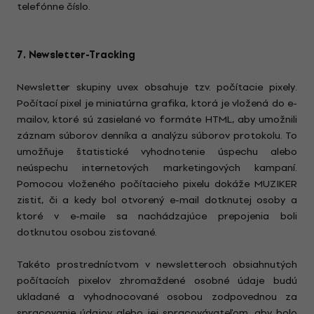
telefónne číslo.
7. Newsletter-Tracking
Newsletter skupiny uvex obsahuje tzv. počítacie pixely.
Počítací pixel je miniatúrna grafika, ktorá je vložená do e-
mailov, ktoré sú zasielané vo formáte HTML, aby umožnili
záznam súborov denníka a analýzu súborov protokolu. To
umožňuje štatistické vyhodnotenie úspechu alebo
neúspechu internetových marketingových kampaní.
Pomocou vloženého počítacieho pixelu dokáže MUZIKER
zistiť, či a kedy bol otvorený e-mail dotknutej osoby a
ktoré v e-maile sa nachádzajúce prepojenia boli
dotknutou osobou zisťované.
Takéto prostredníctvom v newsletteroch obsiahnutých
počítacích pixelov zhromaždené osobné údaje budú
ukladané a vyhodnocované osobou zodpovednou za
spracovanie údajov alebo jej spracovávateľom, aby bolo