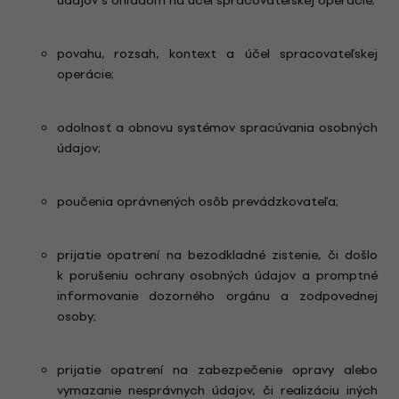
údajov s ohľadom na účel spracovateľskej operácie;
povahu, rozsah, kontext a účel spracovateľskej
operácie;
odolnosť a obnovu systémov spracúvania osobných
údajov;
poučenia oprávnených osôb prevádzkovateľa;
prijatie opatrení na bezodkladné zistenie, či došlo
k porušeniu ochrany osobných údajov a promptné
informovanie dozorného orgánu a zodpovednej
osoby;
prijatie opatrení na zabezpečenie opravy alebo
vymazanie nesprávnych údajov, či realizáciu iných