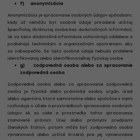
f) anonymizácia
Anonymizácia je spracovanie osobných údajov spôsobom,
kedy už nemôžu byť osobné údaje priradené určitej
špecifickej dotknutej osobe bez dodatočných informácií,
ak sa tieto dodatočné informácie uchovávajú oddelene a
podliehajú technickým a organizačným opatreniam, aby
sa zabezpečilo, že tieto osobné údaje nebudú pridelené
identifikovanej alebo identifikovateľnej fyzickej osobe.
g) zodpovedná osoba alebo za spracovanie
zodpovedná osoba
Zodpovedná osoba alebo za spracovanie zodpovedná
osoba je fyzická alebo právnická osoba, orgán, úrad
alebo agentúra, ktorá samostatne alebo spoločne s inými
rozhoduje o účele a prostriedkoch spracovania osobných
údajov. Ak sú ciele a prostriedky tohto spracovania
stanovené právom Únie alebo právnymi predpismi
členských štátov, potom môže byť zodpovedná osoba
vymenovaná alebo určité kritériá pre jej vymenovanie