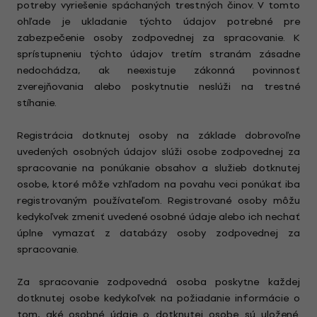
potreby vyriešenie spáchaných trestných činov. V tomto
ohľade je ukladanie týchto údajov potrebné pre
zabezpečenie osoby zodpovednej za spracovanie. K
sprístupneniu týchto údajov tretím stranám zásadne
nedochádza, ak neexistuje zákonná povinnosť
zverejňovania alebo poskytnutie neslúži na trestné
stíhanie.
Registrácia dotknutej osoby na základe dobrovoľne
uvedených osobných údajov slúži osobe zodpovednej za
spracovanie na ponúkanie obsahov a služieb dotknutej
osobe, ktoré môže vzhľadom na povahu veci ponúkať iba
registrovaným používateľom. Registrované osoby môžu
kedykoľvek zmeniť uvedené osobné údaje alebo ich nechať
úplne vymazať z databázy osoby zodpovednej za
spracovanie.
Za spracovanie zodpovedná osoba poskytne každej
dotknutej osobe kedykoľvek na požiadanie informácie o
tom, aké osobné údaje o dotknutej osobe sú uložené.