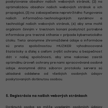
poskytovanie obsahov našich webových stránok, (2) na
optimalizáciu obsahov našich webových stránok a ich
propagácii, (3) na zabezpečenie nepretržitého fungovania
našich informačno-technologických systémov a
technológií našich webových stránok, (4) aby sme mohli
orgánom činným v trestnom konaní poskytnúť potrebné
informácie pre trestné stíhanie v prípade kybernetického
útoku. Tieto anonymne zhromaždené údaje a informácie
sú preto spoločnosťou MUZIKER vyhodnocované
štatisticky a ďalej s cieľom zvýšiť ochranu a bezpečnosť
dát v našej spoločnosti, aby sme nakoniec zaistili
optimálnu úroveň ochrany pre nami spracovávané osobné
údaje. Anonymné dáta súborov protokolu servera sú
ukladané oddelene od všetkých osobných údajov
poskytovaných dotknutou osobou.
5. Registrácia na našich webových stránkach
Dotknutá osoba sa môže uvedením osobných údajov