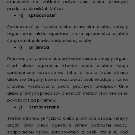
stanovené na základe práva Únie alebo právnych
predpisov členských štátov.
h) spracovateľ
Spracovateľ je fyzická alebo právnická osoba, verejný
orgán, úrad alebo agentúra, ktorá spracováva osobné
údaje na objednávku zodpovednej osoby.
i) príjemca
Príjemca je fyzická alebo právnická osoba, verejný orgán,
úrad alebo agentúra, ktorým budú osobné údaje
sprístupnené, nezávisle od toho, či ide o tretiu stranu
alebo nie. Orgány, ktoré môžu získať osobné údaje v rámci
určitého vyšetrovania podľa právnych predpisov Únie
alebo právnych predpisov členských štátov, však nemožno
považovať za príjemcu.
j) tretia strana
Treťou stranou je fyzická alebo právnická osoba, verejný
orgán, úrad alebo agentúra okrem dotknutej osoby,
zodpovednej osoby, spracovateľa a osôb, ktoré sú pod