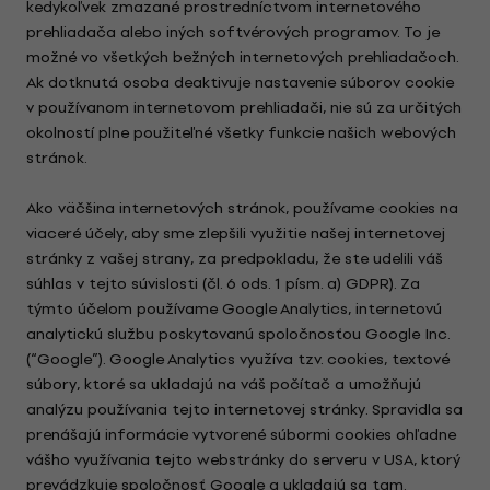
kedykoľvek zmazané prostredníctvom internetového
prehliadača alebo iných softvérových programov. To je
možné vo všetkých bežných internetových prehliadačoch.
Ak dotknutá osoba deaktivuje nastavenie súborov cookie
v používanom internetovom prehliadači, nie sú za určitých
okolností plne použiteľné všetky funkcie našich webových
stránok.
Ako väčšina internetových stránok, používame cookies na
viaceré účely, aby sme zlepšili využitie našej internetovej
stránky z vašej strany, za predpokladu, že ste udelili váš
súhlas v tejto súvislosti (čl. 6 ods. 1 písm. a) GDPR). Za
týmto účelom používame Google Analytics, internetovú
analytickú službu poskytovanú spoločnosťou Google Inc.
(“Google”). Google Analytics využíva tzv. cookies, textové
súbory, ktoré sa ukladajú na váš počítač a umožňujú
analýzu používania tejto internetovej stránky. Spravidla sa
prenášajú informácie vytvorené súbormi cookies ohľadne
vášho využívania tejto webstránky do serveru v USA, ktorý
prevádzkuje spoločnosť Google a ukladajú sa tam.