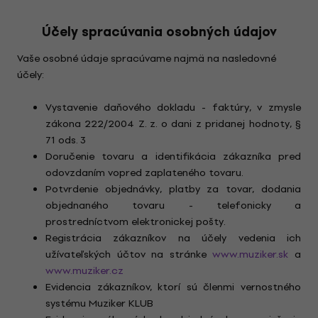
Účely spracúvania osobných údajov
Vaše osobné údaje spracúvame najmä na nasledovné
účely:
Vystavenie daňového dokladu - faktúry, v zmysle
zákona 222/2004 Z. z. o dani z pridanej hodnoty, §
71 ods. 3
Doručenie tovaru a identifikácia zákazníka pred
odovzdaním vopred zaplateného tovaru.
Potvrdenie objednávky, platby za tovar, dodania
objednaného tovaru - telefonicky a
prostredníctvom elektronickej pošty.
Registrácia zákazníkov na účely vedenia ich
užívateľských účtov na stránke
www.muziker.sk
a
www.muziker.cz
Evidencia zákazníkov, ktorí sú členmi vernostného
systému Muziker KLUB