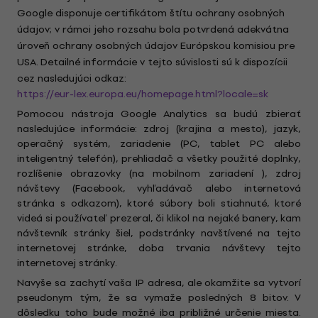
Google disponuje certifikátom štítu ochrany osobných
údajov; v rámci jeho rozsahu bola potvrdená adekvátna
úroveň ochrany osobných údajov Európskou komisiou pre
USA. Detailné informácie v tejto súvislosti sú k dispozícii
cez nasledujúci odkaz:
https://eur-lex.europa.eu/homepage.html?locale=sk
Pomocou nástroja Google Analytics sa budú zbierať
nasledujúce informácie: zdroj (krajina a mesto), jazyk,
operačný systém, zariadenie (PC, tablet PC alebo
inteligentný telefón), prehliadač a všetky použité doplnky,
rozlíšenie obrazovky (na mobilnom zariadení ), zdroj
návštevy (Facebook, vyhľadávač alebo internetová
stránka s odkazom), ktoré súbory boli stiahnuté, ktoré
videá si používateľ prezeral, či klikol na nejaké banery, kam
návštevník stránky šiel, podstránky navštívené na tejto
internetovej stránke, doba trvania návštevy tejto
internetovej stránky.
Navyše sa zachytí vaša IP adresa, ale okamžite sa vytvorí
pseudonym tým, že sa vymaže posledných 8 bitov. V
dôsledku toho bude možné iba približné určenie miesta.