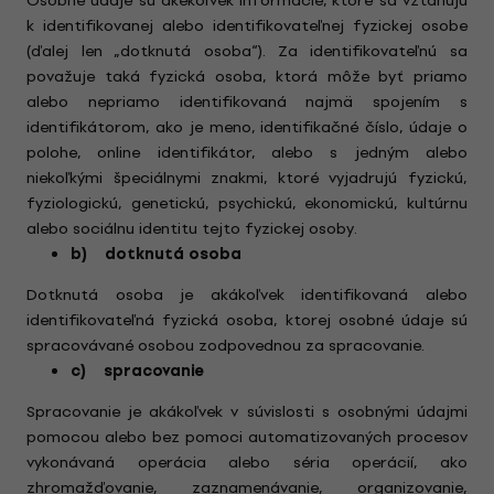
Osobné údaje sú akékoľvek informácie, ktoré sa vzťahujú
k identifikovanej alebo identifikovateľnej fyzickej osobe
(ďalej len „dotknutá osoba“). Za identifikovateľnú sa
považuje taká fyzická osoba, ktorá môže byť priamo
alebo nepriamo identifikovaná najmä spojením s
identifikátorom, ako je meno, identifikačné číslo, údaje o
polohe, online identifikátor, alebo s jedným alebo
niekoľkými špeciálnymi znakmi, ktoré vyjadrujú fyzickú,
fyziologickú, genetickú, psychickú, ekonomickú, kultúrnu
alebo sociálnu identitu tejto fyzickej osoby.
b) dotknutá osoba
Dotknutá osoba je akákoľvek identifikovaná alebo
identifikovateľná fyzická osoba, ktorej osobné údaje sú
spracovávané osobou zodpovednou za spracovanie.
c) spracovanie
Spracovanie je akákoľvek v súvislosti s osobnými údajmi
pomocou alebo bez pomoci automatizovaných procesov
vykonávaná operácia alebo séria operácií, ako
zhromažďovanie, zaznamenávanie, organizovanie,