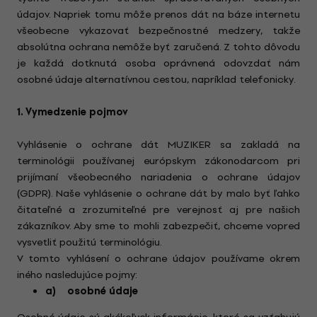
údajov. Napriek tomu môže prenos dát na báze internetu
všeobecne vykazovať bezpečnostné medzery, takže
absolútna ochrana nemôže byť zaručená. Z tohto dôvodu
je každá dotknutá osoba oprávnená odovzdať nám
osobné údaje alternatívnou cestou, napríklad telefonicky.
1. Vymedzenie pojmov
Vyhlásenie o ochrane dát MUZIKER sa zakladá na
terminológii používanej európskym zákonodarcom pri
prijímaní všeobecného nariadenia o ochrane údajov
(GDPR). Naše vyhlásenie o ochrane dát by malo byť ľahko
čitateľné a zrozumiteľné pre verejnosť aj pre našich
zákazníkov. Aby sme to mohli zabezpečiť, chceme vopred
vysvetliť použitú terminológiu.
V tomto vyhlásení o ochrane údajov používame okrem
iného nasledujúce pojmy:
a) osobné údaje