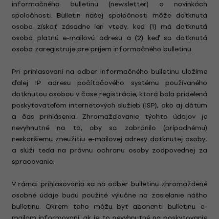
informačného bulletinu (newsletter) o novinkách
spoločnosti. Bulletin našej spoločnosti môže dotknutá
osoba získať zásadne len vtedy, keď (1) má dotknutá
osoba platnú e-mailovú adresu a (2) keď sa dotknutá
osoba zaregistruje pre príjem informačného bulletinu.
Pri prihlasovaní na odber informačného bulletinu uložíme
ďalej IP adresu počítačového systému používaného
dotknutou osobou v čase registrácie, ktorá bola pridelená
poskytovateľom internetových služieb (ISP), ako aj dátum
a čas prihlásenia. Zhromažďovanie týchto údajov je
nevyhnutné na to, aby sa zabránilo (prípadnému)
neskoršiemu zneužitiu e-mailovej adresy dotknutej osoby,
a slúži teda na právnu ochranu osoby zodpovednej za
spracovanie.
V rámci prihlasovania sa na odber bulletinu zhromaždené
osobné údaje budú použité výlučne na zasielanie nášho
bulletinu. Okrem toho môžu byť abonenti bulletinu e-
mailom informovaní, ak je to nevyhnutné na poskytovanie