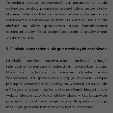
formulára osobu zodpovednú za spracovanie, budú
dotknutou osobou prenesené osobné údaje automaticky
uložené. Takéto dotknutou osobou osobe zodpovednej za
spracovanie dobrovoľne poskytnuté osobné údaje budú
uložené na účely spracovania alebo kontaktovania
dotknutej osoby. Tieto osobné údaje nie sú poskytované
tretím stranám.
9. Funkcia komentára v blogu na webových stránkach
MUZIKER ponúka používateľom možnosť pripojiť
individuálne komentáre k jednotlivým príspevkom blogu,
ktorý sa nachádza na webovej stránke osoby
zodpovednej za spracovanie. Blog je spravidla verejne
prístupný webový portál vedený na webovej stránke, kde
môže jedna alebo niekoľko osôb, nazývané blogeri alebo
weboví blogeri, publikovať články alebo v tzv. blogových
príspevkoch uplatňovať svoje názory. Príspevky na blogu
môžu byť spravidla komentované tretími stranami.