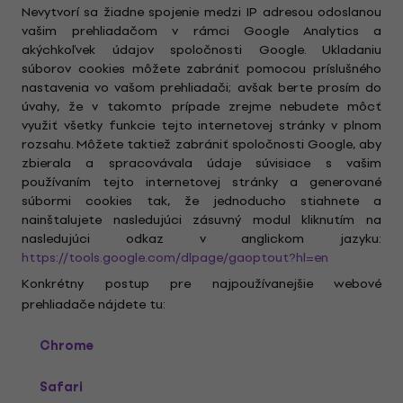
Nevytvorí sa žiadne spojenie medzi IP adresou odoslanou
vašim prehliadačom v rámci Google Analytics a
akýchkoľvek údajov spoločnosti Google. Ukladaniu
súborov cookies môžete zabrániť pomocou príslušného
nastavenia vo vašom prehliadači; avšak berte prosím do
úvahy, že v takomto prípade zrejme nebudete môcť
využiť všetky funkcie tejto internetovej stránky v plnom
rozsahu. Môžete taktiež zabrániť spoločnosti Google, aby
zbierala a spracovávala údaje súvisiace s vašim
používaním tejto internetovej stránky a generované
súbormi cookies tak, že jednoducho stiahnete a
nainštalujete nasledujúci zásuvný modul kliknutím na
nasledujúci odkaz v anglickom jazyku:
https://tools.google.com/dlpage/gaoptout?hl=en
Konkrétny postup pre najpoužívanejšie webové
prehliadače nájdete tu:
Chrome
Safari