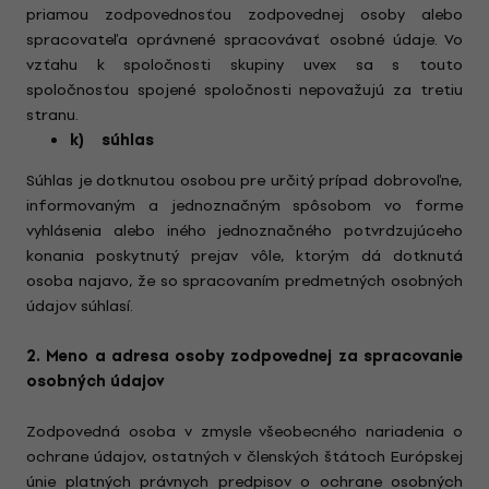
priamou zodpovednosťou zodpovednej osoby alebo
spracovateľa oprávnené spracovávať osobné údaje. Vo
vzťahu k spoločnosti skupiny uvex sa s touto
spoločnosťou spojené spoločnosti nepovažujú za tretiu
stranu.
k) súhlas
Súhlas je dotknutou osobou pre určitý prípad dobrovoľne,
informovaným a jednoznačným spôsobom vo forme
vyhlásenia alebo iného jednoznačného potvrdzujúceho
konania poskytnutý prejav vôle, ktorým dá dotknutá
osoba najavo, že so spracovaním predmetných osobných
údajov súhlasí.
2. Meno a adresa osoby zodpovednej za spracovanie
osobných údajov
Zodpovedná osoba v zmysle všeobecného nariadenia o
ochrane údajov, ostatných v členských štátoch Európskej
únie platných právnych predpisov o ochrane osobných