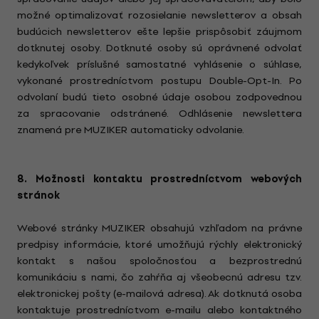
možné optimalizovať rozosielanie newsletterov a obsah
budúcich newsletterov ešte lepšie prispôsobiť záujmom
dotknutej osoby. Dotknuté osoby sú oprávnené odvolať
kedykoľvek príslušné samostatné vyhlásenie o súhlase,
vykonané prostredníctvom postupu Double-Opt-In. Po
odvolaní budú tieto osobné údaje osobou zodpovednou
za spracovanie odstránené. Odhlásenie newslettera
znamená pre MUZIKER automaticky odvolanie.
8. Možnosti kontaktu prostredníctvom webových
stránok
Webové stránky MUZIKER obsahujú vzhľadom na právne
predpisy informácie, ktoré umožňujú rýchly elektronický
kontakt s našou spoločnosťou a bezprostrednú
komunikáciu s nami, čo zahŕňa aj všeobecnú adresu tzv.
elektronickej pošty (e-mailová adresa). Ak dotknutá osoba
kontaktuje prostredníctvom e-mailu alebo kontaktného