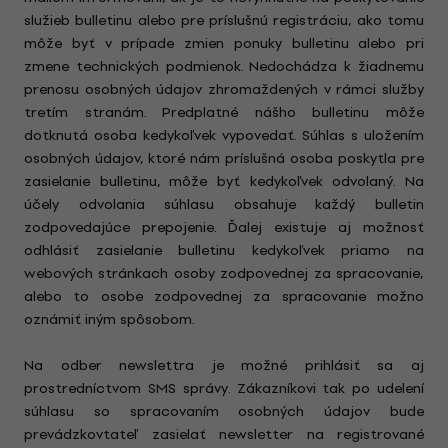
služieb bulletinu alebo pre príslušnú registráciu, ako tomu
môže byť v prípade zmien ponuky bulletinu alebo pri
zmene technických podmienok. Nedochádza k žiadnemu
prenosu osobných údajov zhromaždených v rámci služby
tretím stranám. Predplatné nášho bulletinu môže
dotknutá osoba kedykoľvek vypovedať. Súhlas s uložením
osobných údajov, ktoré nám príslušná osoba poskytla pre
zasielanie bulletinu, môže byť kedykoľvek odvolaný. Na
účely odvolania súhlasu obsahuje každý bulletin
zodpovedajúce prepojenie. Ďalej existuje aj možnosť
odhlásiť zasielanie bulletinu kedykoľvek priamo na
webových stránkach osoby zodpovednej za spracovanie,
alebo to osobe zodpovednej za spracovanie možno
oznámiť iným spôsobom.
Na odber newslettra je možné prihlásiť sa aj
prostredníctvom SMS správy. Zákazníkovi tak po udelení
súhlasu so spracovaním osobných údajov bude
prevádzkovtateľ zasielať newsletter na registrované