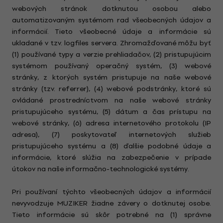
webových stránok dotknutou osobou alebo
automatizovaným systémom rad všeobecných údajov a
informácií. Tieto všeobecné údaje a informácie sú
ukladané v tzv. logfiles servera. Zhromažďované môžu byť
(1) používané typy a verzie prehliadačov, (2) pristupujúcim
systémom používaný operačný systém, (3) webové
stránky, z ktorých systém pristupuje na naše webové
stránky (tzv. referrer), (4) webové podstránky, ktoré sú
ovládané prostredníctvom na naše webové stránky
pristupujúceho systému, (5) dátum a čas prístupu na
webové stránky, (6) adresa internetového protokolu (IP
adresa), (7) poskytovateľ internetových služieb
pristupujúceho systému a (8) ďalšie podobné údaje a
informácie, ktoré slúžia na zabezpečenie v prípade
útokov na naše informačno-technologické systémy.
Pri používaní týchto všeobecných údajov a informácií
nevyvodzuje MUZIKER žiadne závery o dotknutej osobe.
Tieto informácie sú skôr potrebné na (1) správne