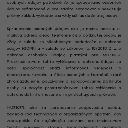
osobných údajov potrebné. Ak je spracovanie osobných
údajov vyžadované a pre takéto spracovanie neexistuje
právny základ, vyžiadame si vždy súhlas dotknutej osoby.
Spracovanie osobných údajov, ako je meno, adresa, e-
mailová adresa alebo telefónne číslo dotknutej osoby, je
vždy v súlade so všeobecným nariadením o ochrane
údajov (GDPR) a v súlade so zákonom č. 18/2018 Z. z. o
ochrane osobných údajov, platnými pre MUZIKER.
Prostredníctvom tohto vyhlásenia o ochrane údajov sa
naša spoločnosť snaží informovať verejnosť o
charaktere, rozsahu a účele osobných informácií, ktoré
zhromažďujeme, používame a spracovávame. Dotknuté
osoby sú navyše prostredníctvom tohto vyhlásenia o
ochrane dát informované o im prislúchajúcich právach.
MUZIKER, ako za spracovanie zodpovedná osoba,
zaviedla rad technických a organizačných opatrení, aby
zabezpečila čo najúplnejšiu ochranu prostredníctvom
týchto webových stránok spracovávaných osobných