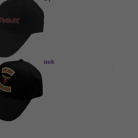
e & White UNI
UNI
Şapcă
21,30 €
21,90 €
În stoc
Nou
n Logo Șapcă Black
Motörhead Rock 'N' Roll
Mono Șapcă Black UNI
Şapcă
18,50 €
21,90 €
- 16 %
0 €
- 32 %
În stoc
Acțiune
rever Șapcă Black
The Clash Star Logo
(Distressed) Șapcă Ver