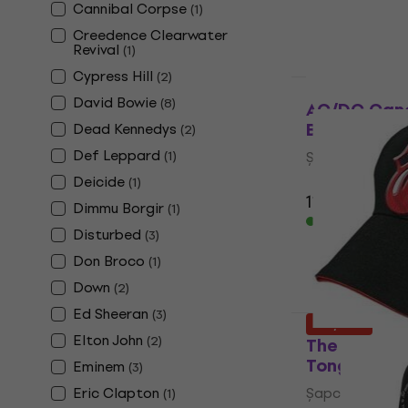
Cannibal Corpse
(
1
)
15,90 €
19,90
Creedence Clearwater
În stoc
Revival
(
1
)
Cypress Hill
(
2
)
Acțiune
David Bowie
(
8
)
AC/DC Cano
Black UNI
Dead Kennedys
(
2
)
Def Leppard
(
1
)
Şapcă
4,9
/5
Deicide
(
1
)
11,70 €
17,90
Dimmu Borgir
(
1
)
În stoc
Disturbed
(
3
)
Don Broco
(
1
)
Down
(
2
)
Ed Sheeran
(
3
)
Acțiune
Elton John
(
2
)
The Rolling
Tongue Șap
Eminem
(
3
)
Eric Clapton
Şapcă
(
1
)