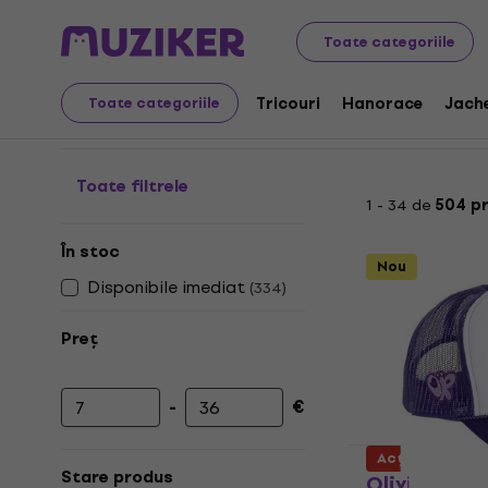
Merch
Produse Muzicale
Șepci
Toate categoriile
Șepci de muzică
Tricouri
Hanorace
Jach
Toate categoriile
Toate filtrele
1 - 34 de
504 p
În stoc
Nou
Disponibile imediat
(
334
)
Preț
-
€
Prețul minim
Prețul maxim
Acțiune
Stare produs
Olivia Rodr