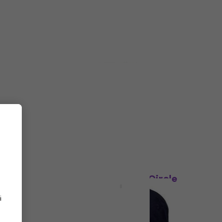
5
/5
14,90 €
19,90 €
- 25 %
În stoc
Acțiune
 Black
Beastie Boys Diamond Logo
Șapcă Black UNI
Şapcă
4,7
/5
15,80 €
18,90 €
- 16 %
În stoc
HAPPY HOUR
o
Guns N' Roses Unisex Circle
Logo Șapcă Black UNI
i
Şapcă
5
/5