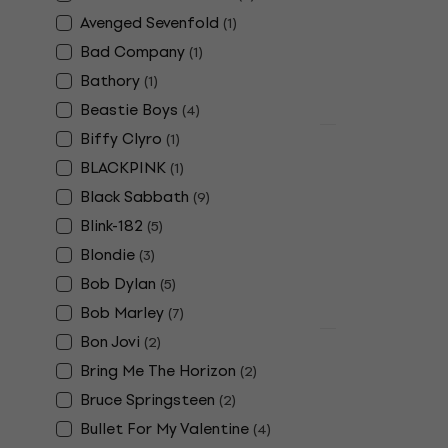
Şapcă
Avenged Sevenfold
(
1
)
5
/5
Bad Company
21,40 €
21,9
(
1
)
În stoc
Bathory
(
1
)
Beastie Boys
(
4
)
Biffy Clyro
Acțiune
(
1
)
Black Sabb
BLACKPINK
(
1
)
Șapcă Blac
Black Sabbath
(
9
)
Şapcă
Blink-182
(
5
)
4,6
/5
Blondie
(
3
)
12,70 €
15,90
Bob Dylan
În stoc
(
5
)
Bob Marley
(
7
)
Bon Jovi
Acțiune
(
2
)
Iron Maide
Bring Me The Horizon
(
2
)
Șapcă Blac
Bruce Springsteen
(
2
)
Şapcă
Bullet For My Valentine
(
4
)
5
/5