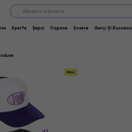
ete
Eșarfe
Șepci
Capace
Șosete
Genți Și Rucsacu
roduse
Nou
Acțiune
igo Sour (Ex-Tour)
Sleep Token Logo Șapcă