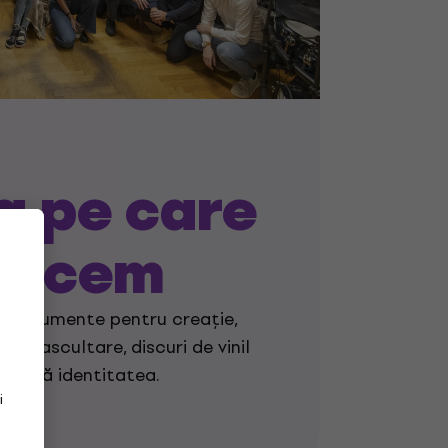
a pe care
aducem
 instrumente pentru creație,
tru ascultare, discuri de vinil
xprimă identitatea.
i