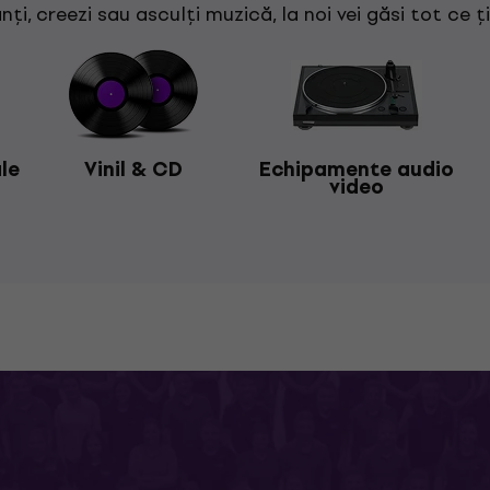
nți, creezi sau asculți muzică, la noi vei găsi tot ce ț
le
Vinil & CD
Echipamente audio
video