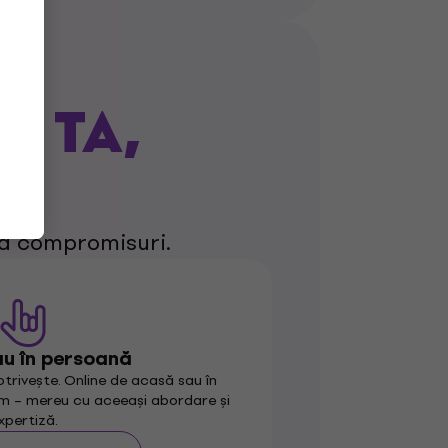
A TA,
U
ră compromisuri.
au în persoană
otrivește. Online de acasă sau în
m – mereu cu aceeași abordare și
xpertiză.