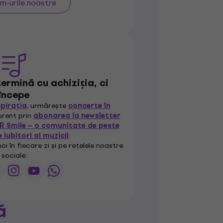
-urile noastre
ermină cu achiziția, ci
începe
spirația
, urmărește
concerte în
curent prin
abonarea la newsletter
R Smile – o comunitate de peste
 iubitori ai muzicii
.
oi în fiecare zi și pe rețelele noastre
sociale:
ă