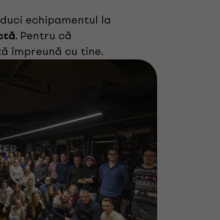
i duci echipamentul la
. Pentru că
ectă
ză împreună cu tine.