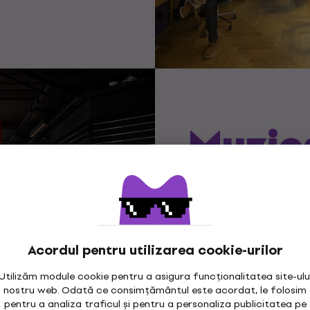
Muzic
ți-o 
Fie că este vorba de
sunet de calitate pen
Acordul pentru utilizarea cookie-urilor
sau merch care îți e
Utilizăm module cookie pentru a asigura funcționalitatea site-ulu
nostru web. Odată ce consimțământul este acordat, le folosim
pentru a analiza traficul și pentru a personaliza publicitatea pe