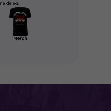
ine de ea.
Merch