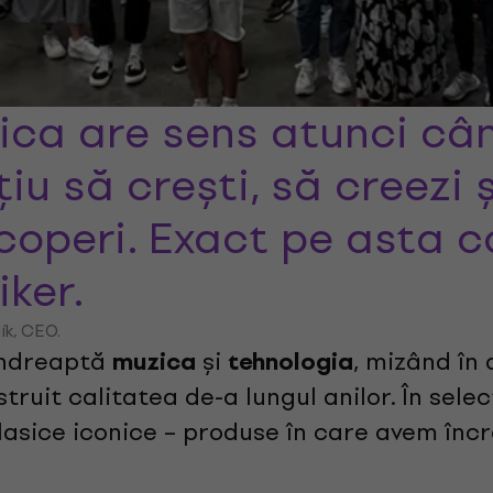
ica are sens atunci cân
iu să crești, să creezi 
coperi. Exact pe asta 
ker.
ík, CEO.
îndreaptă
și
, mizând în
muzica
tehnologia
truit calitatea de-a lungul anilor. În sel
clasice iconice – produse în care avem încr