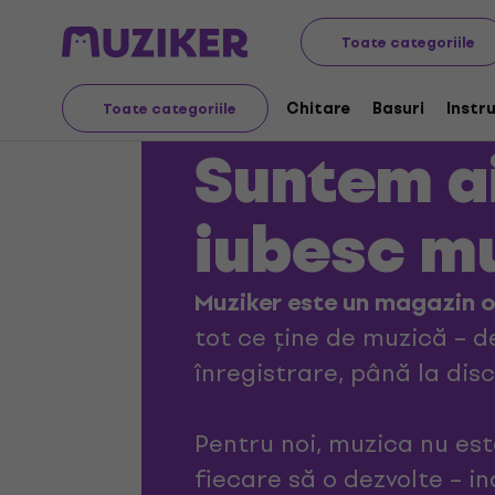
Bun venit la Muzike
Toate categoriile
Chitare
Basuri
Instr
Toate categoriile
Suntem ai
iubesc m
Muziker este un magazin o
tot ce ține de muzică – d
înregistrare, până la disc
Pentru noi, muzica nu es
fiecare să o dezvolte – ind