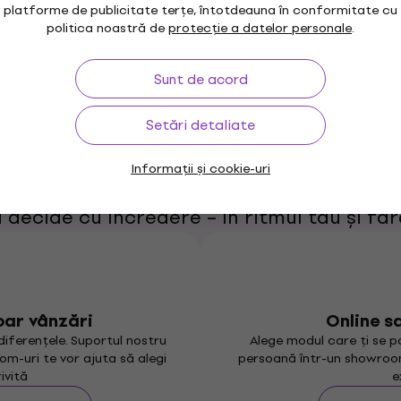
platforme de publicitate terțe, întotdeauna în conformitate cu
politica noastră de
protecție a datelor personale
.
Sunt de acord
CA TA, ALEGERE
Setări detaliate
MUZIKER-UL TĂ
Informații și cookie-uri
i decide cu încredere – în ritmul tău și fă
oar vânzări
Online s
iferențele. Suportul nostru
Alege modul care ți se p
oom-uri te vor ajuta să alegi
persoană într-un showroo
ivită
e