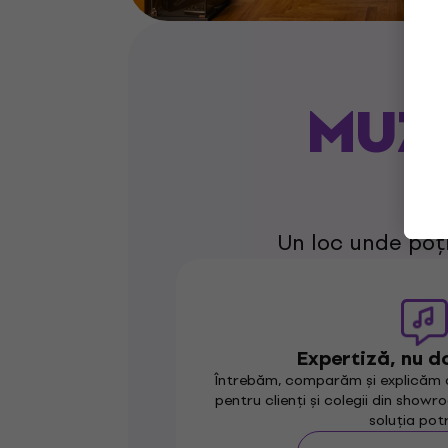
MUZI
Un loc unde poț
Expertiză, nu d
Întrebăm, comparăm și explicăm d
pentru clienți și colegii din showr
soluția potr