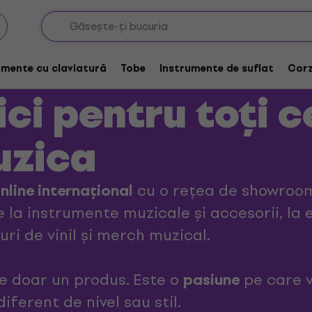
r
umente cu claviatură
Tobe
Instrumente de suflat
Corz
ci pentru toți c
uzica
cu o rețea de showroom-
nline internațional
e la instrumente muzicale și accesorii, la
uri de vinil și merch muzical.
te doar un produs. Este o
pe care 
pasiune
iferent de nivel sau stil.