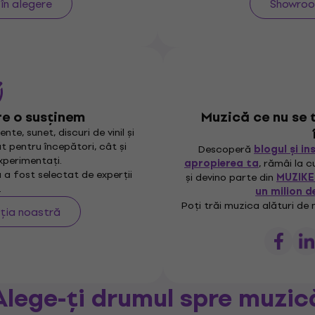
 în alegere
Showroom
re o susținem
Muzică ce nu se t
nte, sunet, discuri de vinil și
 pentru începători, cât și
Descoperă
blogul și in
xperimentați.
apropierea ta
, rămâi la 
a fost selectat de experții
și devino parte din
MUZIKE
.
un milion de
Poți trăi muzica alături de n
ția noastră
Alege-ți drumul spre muzic