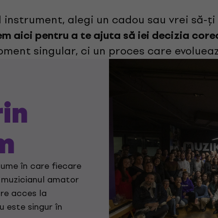
ul instrument, alegi un cadou sau vrei să-ț
m aici pentru a te ajuta să iei decizia cor
ment singular, ci un proces care evoluea
in
im
lume în care fiecare
i muzicianul amator
are acces la
u este singur în