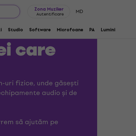
Idei de cadouri
FAQ
Muziker Blog
Zona Muziker
MD
Autentificare
i
Studio
Software
Microfoane
PA
Lumini
DJ
C
ei care
uri fizice, unde găsești
 echipamente audio și de
vrem să ajutăm pe