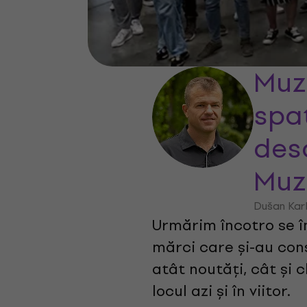
Muz
spaț
des
Muzi
Dušan Karl
Urmărim încotro se 
mărci care și-au cons
atât noutăți, cât și 
locul azi și în viitor.