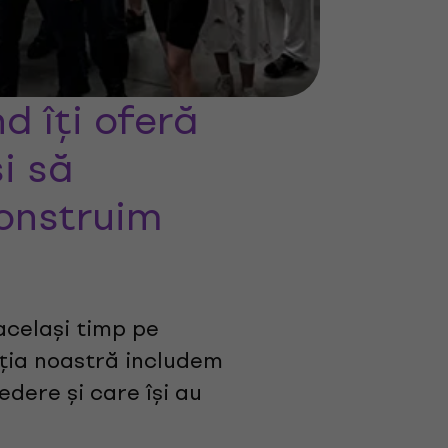
d îți oferă
și să
construim
 același timp pe
ecția noastră includem
edere și care își au