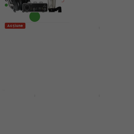
În stoc
În stoc
Acțiune
Acțiune
Behringer U-Phoria
Universal Audio Volt 1
Studio Interfață
Interfață audio USB
audio USB
Interfață audio USB
Interfață audio USB
5
/5
99,20 €
119 €
4,5
/5
- 17 %
82,10 €
98,90 €
În stoc
- 17 %
În stoc
Acțiune
Acțiune
Arturia MiniFuse 1
Universal Audio Volt 2
White Interfață audio
Interfață audio USB
USB
Interfață audio USB
Interfață audio USB
5
/5
135 €
149 €
5
/5
- 9 %