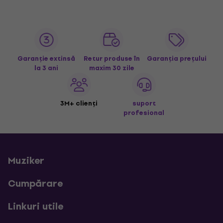
Garanție extinsă
Retur produse în
Garanția prețului
la 3 ani
maxim 30 zile
3M+ clienți
suport
profesional
Muziker
Cumpărare
Linkuri utile