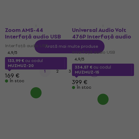
În stoc
Zoom AMS-44
Universal Audio Volt
Interfață audio USB
476P Interfață audio
USB
Interfață audio USB
Arată mai multe produse
Interfață audio USB
4,9
/5
4,9
/5
133,99 €
cu codul
MUZMUZ-20
334,57 €
cu codul
...
1
2
3
5
MUZMUZ-15
169 €
În stoc
399 €
În stoc