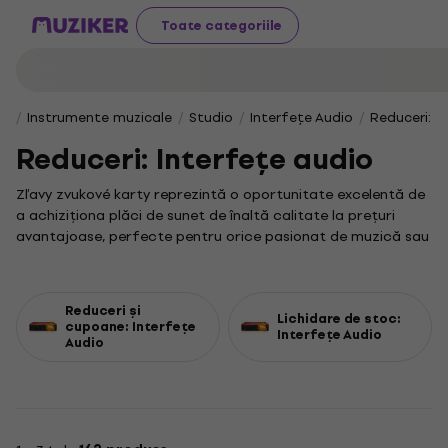
Toate categoriile
Instrumente muzicale
Studio
Interfețe Audio
Reduceri: I
Reduceri: Interfețe audio
Zľavy zvukové karty reprezintă o oportunitate excelentă de
a achiziționa plăci de sunet de înaltă calitate la prețuri
avantajoase, perfecte pentru orice pasionat de muzică sau
producător audio. Dacă dorești să îți îmbunătățești
echipamentul, aici vei descoperi cele mai bune oferte pentru
a transforma sunetul tău într-o experiență profesională.
Reduceri și
Lichidare de stoc:
Akcie zvukové karty sunt concepute special pentru cei ce
cupoane: Interfețe
Interfețe Audio
Audio
doresc să profite de reduceri semnificative, fără a
compromite calitatea. Indiferent dacă ești în căutarea unei
plăci de sunet pentru sesiuni de studio sau pentru
spectacole live, această categorie îți pune la dispoziție
opțiuni variate, adaptate perfect cerințelor tale specifice.