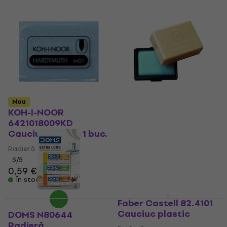
Nou
KOH-I-NOOR
KOH-I-NOOR Putty
6421018009KD
Cauciuc plastic 1 buc.
Cauciuc plastic 1 buc.
Radieră
Radieră
4,9
/5
0,79 €
5
/5
0,59 €
În stoc
În stoc
Faber Castell 82.4101
Cauciuc plastic
DOMS N80644
Radieră