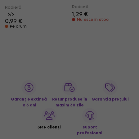
Radieră
Radieră
1,29 €
5
/5
Nu este în stoc
0,99 €
Pe drum
Garanție extinsă
Retur produse în
Garanția prețului
la 3 ani
maxim 30 zile
3M+ clienți
suport
profesional