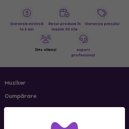
Garanție extinsă
Retur produse în
Garanția prețului
la 3 ani
maxim 30 zile
3M+ clienți
suport
profesional
Muziker
Cumpărare
Linkuri utile