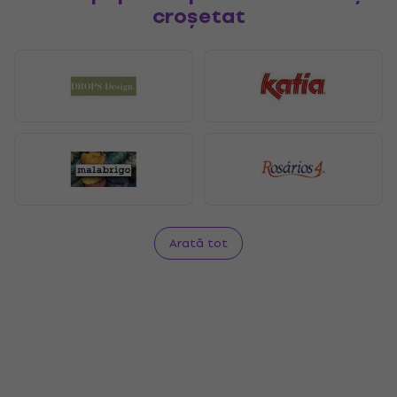
croșetat
Arată tot