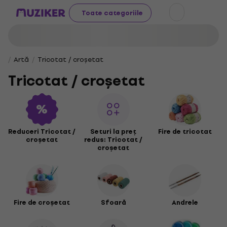
Toate categoriile
Artă
Tricotat / croșetat
Tricotat / croșetat
Reduceri Tricotat /
Seturi la preț
Fire de tricotat
croșetat
redus: Tricotat /
croșetat
Fire de croșetat
Sfoară
Andrele