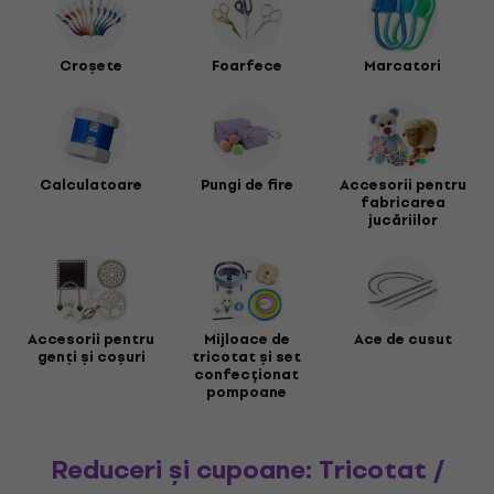
Croșete
Foarfece
Marcatori
Calculatoare
Pungi de fire
Accesorii pentru
fabricarea
jucăriilor
Accesorii pentru
Mijloace de
Ace de cusut
genți și coșuri
tricotat și set
confecţionat
pompoane
Reduceri și cupoane: Tricotat /