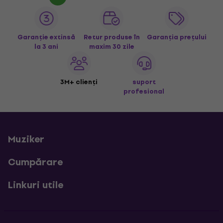
Garanție extinsă
Retur produse în
Garanția prețului
la 3 ani
maxim 30 zile
3M+ clienți
suport
profesional
Muziker
Cumpărare
Linkuri utile