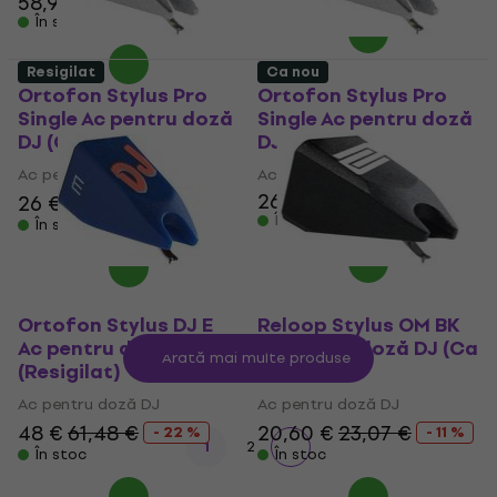
58,90 €
În stoc
Resigilat
Ca nou
Ortofon Stylus Pro
Ortofon Stylus Pro
Single Ac pentru doză
Single Ac pentru doză
DJ (Ca nou)
DJ (Resigilat)
Ac pentru doză DJ
Ac pentru doză DJ
26,10 €
28,02 €
26 €
28,31 €
- 8 %
În stoc
În stoc
Ortofon Stylus DJ E
Reloop Stylus OM BK
Ac pentru doză DJ
Ac pentru doză DJ (Ca
Arată mai multe produse
(Resigilat)
nou)
Ac pentru doză DJ
Ac pentru doză DJ
48 €
61,48 €
20,60 €
23,07 €
- 22 %
- 11 %
1
2
În stoc
În stoc