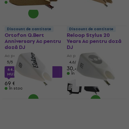
În stoc
Discount de cantitate
Discount de cantitate
Ortofon Q.Bert
Reloop Stylus 20
Anniversary Ac pentru
Years Ac pentru doză
doză DJ
DJ
Ac pentru doză DJ
Ac pentru doză DJ
5
/5
4,6
/5
30,40 €
31 €
44,98 €
cu codul
În stoc
MUZMUZ-30
69 €
În stoc
Discount de cantitate
Ortofon Stylus
Ortofon Stylus Arkiv
Elektro Ac pentru
Ac pentru doză DJ
doză DJ
Ac pentru doză DJ
Ac pentru doză DJ