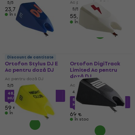
Ac pentru doză DJ
5
/5
23,70 €
24 €
5
/5
În stoc
55,10 €
65 €
- 15 %
În stoc
Discount de cantitate
Ortofon Stylus DJ E
Ortofon DigiTrack
Ac pentru doză DJ
Limited Ac pentru
doză DJ
Ac pentru doză DJ
Ac pentru doză DJ
5
/5
4
/5
48,05 €
cu codul
MUZMUZ-15
50,47 €
cu codul
MUZMUZ-25
59 €
În stoc
69 €
În stoc