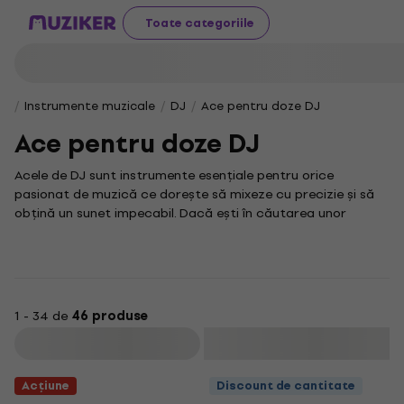
Toate categoriile
Instrumente muzicale
DJ
Ace pentru doze DJ
Ace pentru doze DJ
Acele de DJ sunt instrumente esențiale pentru orice
pasionat de muzică ce dorește să mixeze cu precizie și să
obțină un sunet impecabil. Dacă ești în căutarea unor
accesorii ce îți oferă control și flexibilitate în timpul
sesiunilor tale de DJ, aici vei găsi tot ce ai nevoie.
Pe lângă acele de DJ, poți explora și alte categorii
interesante, cum ar fi
plăci de sunet
sau
mixere DJ
,
elemente ce completează echipamentul ideal pentru orice
1 - 34 de
46 produse
DJ, fie el profesionist sau amator.
Filtrare
Fiecare detaliu contează în lumea muzicii, iar în această
categorie vei descoperi produse care te vor ajuta să îți
Acțiune
Discount de cantitate
perfecționezi tehnica și să îți exprimi creativitatea fără