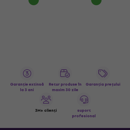
Garanție extinsă
Retur produse în
Garanția prețului
la 3 ani
maxim 30 zile
3M+ clienți
suport
profesional