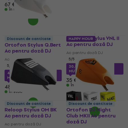
În stoc
67 €
În stoc
Ortofon Stylus VNL II
Discount de cantitate
HAPPY HOUR
Ac pentru doză DJ
Ortofon Stylus Q.Bert
Ac pentru doză DJ
Ac pentru doză DJ
Ac pentru doză DJ
5
/5
5
/5
30,85 €
cu codul
MUZMUZ-10
44,78 €
cu codul
MUZMUZ-5
35 €
În stoc
48 €
În stoc
Discount de cantitate
Discount de cantitate
Reloop Stylus OM BK
Ortofon DJ Night
Ac pentru doză DJ
Club MKII Ac pentru
doză DJ
Ac pentru doză DJ