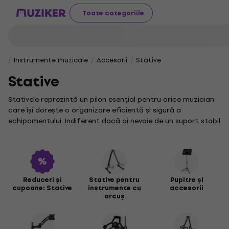
Toate categoriile
Instrumente muzicale
Accesorii
Stative
Stative
Stativele reprezintă un pilon esențial pentru orice muzician
care își dorește o organizare eficientă și sigură a
echipamentului. Indiferent dacă ai nevoie de un suport stabil
pentru microfonul tău sau pentru instrumente muzicale, aici
vei descoperi soluții perfect adaptate cerințelor tale.
Un stativ de microfon este indispensabil pentru artiștii
vocali și pentru inginerii de sunet, oferind flexibilitate și
stabilitate optimă în orice context, fie că este vorba de un
Reduceri și
Stative pentru
Pupitre și
cupoane: Stative
instrumente cu
accesorii
concert live sau o sesiune de înregistrare în studio. Iar dacă
arcuș
ești un virtuoz al clapelor, un stativ dedicat pentru orgă sau
clape îți va susține instrumentul cu siguranță și confort,
permițându-ți să te concentrezi pe interpretare.