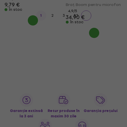
9,79 €
Braț Boom pentru microfon
În stoc
4,9
/5
...
1
2
3
52
34,90 €
În stoc
Garanție extinsă
Retur produse în
Garanția prețului
la 3 ani
maxim 30 zile