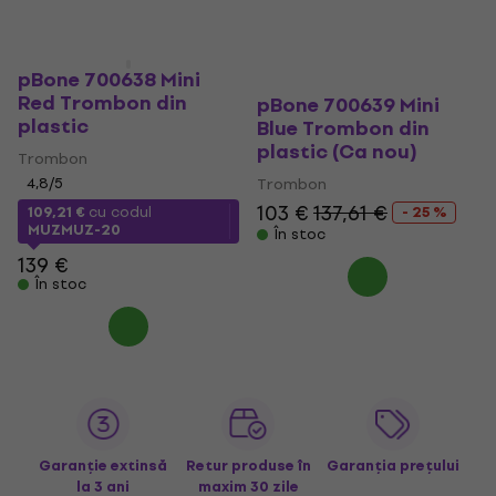
În stoc
pBone 700638 Mini
Red Trombon din
pBone 700639 Mini
plastic
Blue Trombon din
plastic (Ca nou)
Trombon
4,8
/5
Trombon
103 €
137,61 €
109,21 €
cu codul
- 25 %
MUZMUZ-20
În stoc
139 €
În stoc
Garanție extinsă
Retur produse în
Garanția prețului
la 3 ani
maxim 30 zile