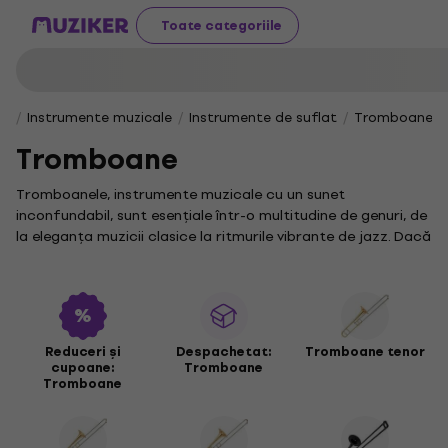
Toate categoriile
Instrumente muzicale
Instrumente de suflat
Tromboane
Tromboane
Tromboanele, instrumente muzicale cu un sunet
inconfundabil, sunt esențiale într-o multitudine de genuri, de
la eleganța muzicii clasice la ritmurile vibrante de jazz. Dacă
ești un pasionat de muzică gata să exploreze profunzimile
instrumentelor de alamă, un trombon ar putea fi alegerea
perfectă pentru tine.
Deși distinctă de trombon, tuba este un instrument de
suflat din alamă cu un ton grav și rezonant, adesea întâlnit
Reduceri și
Despachetat:
Tromboane tenor
cupoane:
Tromboane
alături de acesta în ansambluri muzicale. Pentru o incursiune
Tromboane
în lumea variată a instrumentelor de alamă, te invităm să
explorezi colecția noastră.
Eufoniul, un alt instrument de suflat din alamă prevăzut cu