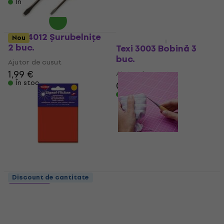
În stoc
Texi 4012 Șurubelnițe
Nou
2 buc.
Texi 3003 Bobină 3
buc.
Ajutor de cusut
1,99 €
Ajutor de cusut
În stoc
0,89 €
În stoc
Texi 4046 Sulă
Discount de cantitate
3 variante
Ajutor de cusut
Kleiber 60833
3,69 €
În stoc
Ajutor de cusut