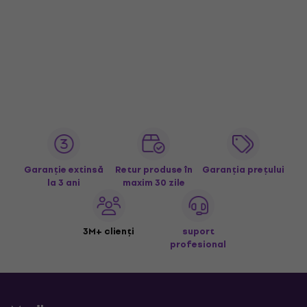
Garanție extinsă
Retur produse în
Garanția prețului
la 3 ani
maxim 30 zile
3M+ clienți
suport
profesional