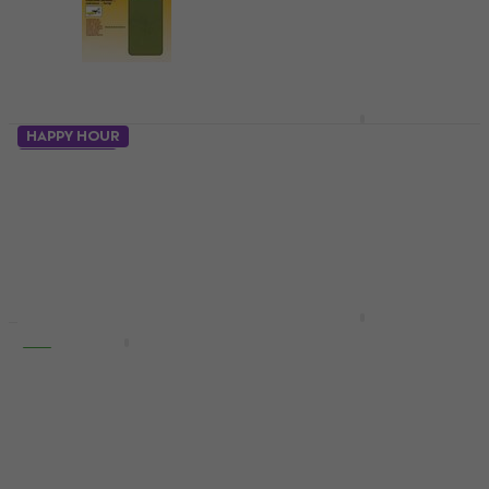
Texi AP02 Suport
HAPPY HOUR
pentru fier de călcat
10 variante
Kleiber 43044
Ajutor de cusut
95,20 €
98,90 €
Ajutor de cusut
În stoc
3,96 €
cu codul
MUZMUZ-
20
4,99 €
În stoc
Texi 4020 Curățător
HAPPY HOUR
pentru masă de
Texi 4026 Mașină de
călcat
tuns firul
Ajutor de cusut
Ajutor de cusut
3,49 €
1,59 €
În stoc
În stoc