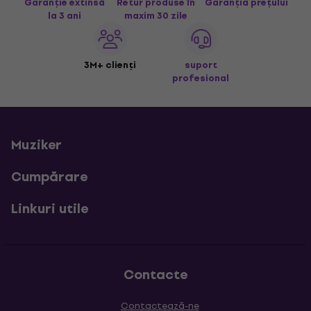
Garanție extinsă
Retur produse în
Garanția prețului
la 3 ani
maxim 30 zile
3M+ clienți
suport
profesional
Muziker
Cumpărare
Linkuri utile
Contacte
Contactează-ne