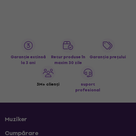
Garanție extinsă
Retur produse în
Garanția prețului
la 3 ani
maxim 30 zile
3M+ clienți
suport
profesional
Muziker
Cumpărare