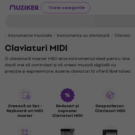
Toate categoriile
Instrumente muzicale
Instrumente cu claviatură
Claviaturi
Claviaturi MIDI
O claviatură master MIDI este instrumentul ideal pentru tine
dacă vrei să controlezi și să creezi muzică digitală cu
precizie și expresivitate. Aceste claviaturi îți oferă libertatea
de a experimenta cu sunete și de a-ți transforma ideile în
piese muzicale complexe.
Fiecare muzician care utilizează o claviatură master MIDI
știe cât de importantă este flexibilitatea și
compatibilitatea cu diverse software-uri de producție
Creează un Set -
Reduceri și
Despachetat:
Keyboard-uri MIDI
cupoane:
Claviaturi MIDI
muzicală. Aceste instrumente sunt esențiale pentru
master
Claviaturi MIDI
studiourile moderne și pentru cei care doresc să-și extindă
orizonturile muzicale.
În colecția noastră vei găsi modele variate, adaptate