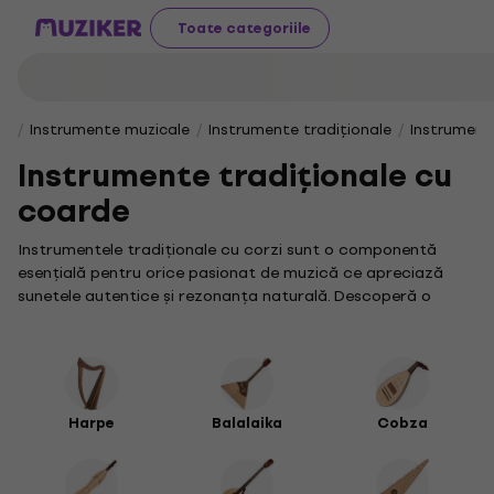
Toate categoriile
Instrumente muzicale
Instrumente tradiționale
Instrumente
Instrumente tradiționale cu
coarde
Instrumentele tradiționale cu corzi sunt o componentă
esențială pentru orice pasionat de muzică ce apreciază
sunetele autentice și rezonanța naturală. Descoperă o
gamă variată de astfel de instrumente, menite să-ți inspire
creativitatea și să-ți îmbogățească repertoriul muzical.
Vioara, un instrument cu corzi emblematic, aduce o notă
clasică și profund expresivă oricărei interpretări muzicale.
Este perfectă pentru cei care doresc să exploreze sunete
Harpe
Balalaika
Cobza
melodioase și să-și dezvolte tehnica într-un mod armonios.
De asemenea, în colecția noastră vei descoperi și
harpa
, un