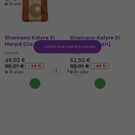
În stoc
300 €
395,01 €
- 24 %
În stoc
Shamann Kalyre 31
Shamann Kalyre 31
Harpă (Ca nou)
Harpă (Folosit)
Arată mai multe produse
Harpă
Harpă
49,50 €
52,50 €
88,01 €
88,01 €
- 44 %
- 40 %
1
2
În stoc
În stoc