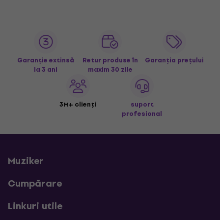
Garanție extinsă
Retur produse în
Garanția prețului
la 3 ani
maxim 30 zile
3M+ clienți
suport
profesional
Muziker
Cumpărare
Linkuri utile