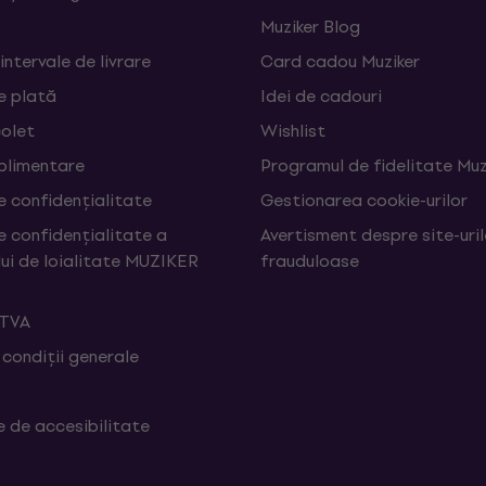
Muziker Blog
 intervale de livrare
Card cadou Muziker
e plată
Idei de cadouri
colet
Wishlist
uplimentare
Programul de fidelitate Muz
e confidențialitate
Gestionarea cookie-urilor
e confidențialitate a
Avertisment despre site-uri
ui de loialitate MUZIKER
frauduloase
 TVA
 condiții generale
e de accesibilitate