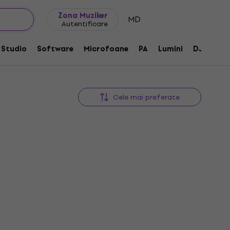
Idei de cadouri
FAQ
Muziker Blog
Zona Muziker
MD
Autentificare
Studio
Software
Microfoane
PA
Lumini
DJ
Căș
Cele mai preferate
foto
Denver PFF‑1515B Rama foto