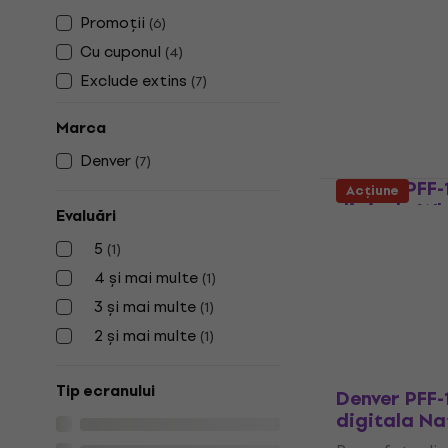
Denver PFF
Promoții
(
6
)
digitala Na
Cu cuponul
(
4
)
Rama foto dig
Exclude extins
(
7
)
5
/5
84,30 €
99,9
Marca
În stoc
Denver
(
7
)
Denver PFF
Acțiune
digitala Wh
Evaluări
Rama foto dig
5
(
1
)
94,12 €
cu cod
4 și mai multe
(
1
)
99,90 €
3 și mai multe
(
1
)
În stoc
2 și mai multe
(
1
)
Tip ecranului
Denver PFF
digitala Na