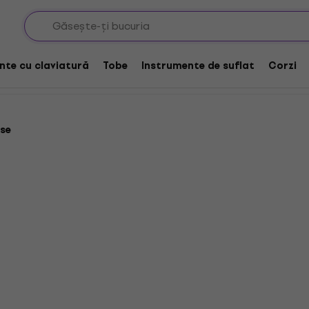
nte cu claviatură
Tobe
Instrumente de suflat
Corzi
se
Denver PFF-1015B Rama 