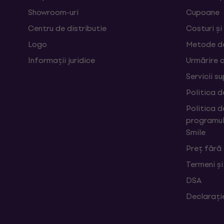
Showroom-uri
Cupoane
Centru de distributie
Costuri și
Logo
Metode d
Informații juridice
Urmărire 
Servicii s
Politica d
Politica d
programul
Smile
Preț fără
Termeni și
DSA
Declarați