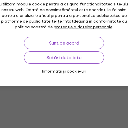
Utilizăm module cookie pentru a asigura funcționalitatea site-ulu
nostru web. Odată ce consimțământul este acordat, le folosim
pentru a analiza traficul și pentru a personaliza publicitatea pe
platforme de publicitate terțe, întotdeauna în conformitate cu
politica noastră de
protecție a datelor personale
.
Sunt de acord
Setări detaliate
Informații și cookie-uri