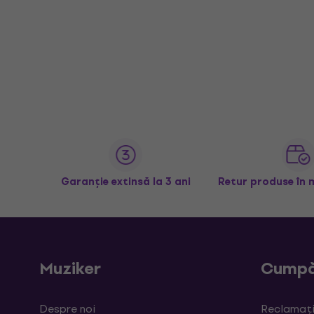
Garanție extinsă la 3 ani
Retur produse în 
Muziker
Cumpă
Despre noi
Reclamații