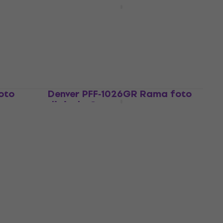
digitala Black
Rama foto digitala
175,90 €
cu codul
MUZMUZ-10
199 €
În stoc
oto
Denver PFF‑1026GR Rama foto
digitala Grey
Rama foto digitala
78,44 €
cu codul
MUZMUZ-20
99,90 €
În stoc