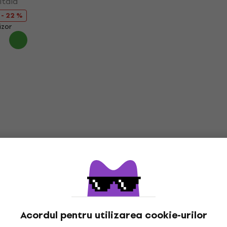
itala
- 22 %
izor
Acordul pentru utilizarea cookie-urilor