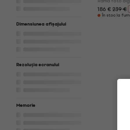
Rama foto dig
186 €
239 €
În stoc la furn
Dimensiunea afișajului
Rezoluția ecranului
Memorie