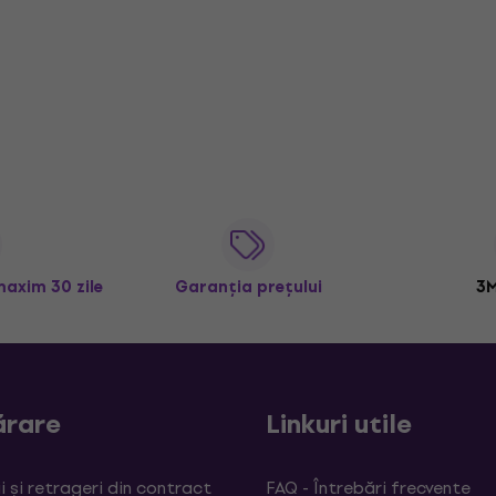
maxim 30 zile
Garanția prețului
3M
rare
Linkuri utile
 și retrageri din contract
FAQ - Întrebări frecvente