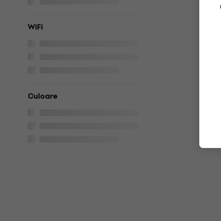
WiFi
Culoare