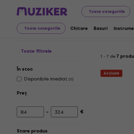
Audio Video Tech
Foto & video
Rame foto digitale
Toate categoriile
Rame foto digitale
Chitare
Basuri
Instrume
Toate categoriile
Toate filtrele
1 - 7 de
7 produ
În stoc
Acțiune
Disponibile imediat
(
6
)
Preț
-
€
Prețul minim
Prețul maxim
Stare produs