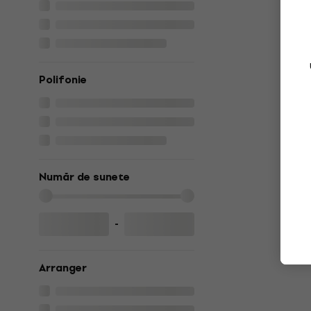
Polifonie
Număr de sunete
-
Arranger