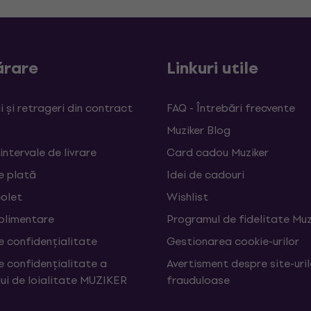
rare
Linkuri utile
 și retrageri din contract
FAQ - Întrebări frecvente
Muziker Blog
 intervale de livrare
Card cadou Muziker
e plată
Idei de cadouri
colet
Wishlist
uplimentare
Programul de fidelitate Muz
e confidențialitate
Gestionarea cookie-urilor
e confidențialitate a
Avertisment despre site-uri
ui de loialitate MUZIKER
frauduloase