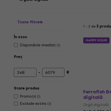
Toate filtrele
1 - 3 de
3 produ
În stoc
HAPPY HOUR
Disponibile imediat
(
1
)
Preț
-
€
Prețul minim
Prețul maxim
Stare produs
Ferrofish 
Promoții
digitală
(
1
)
Exclude extins
(
3
)
Orgă digitală