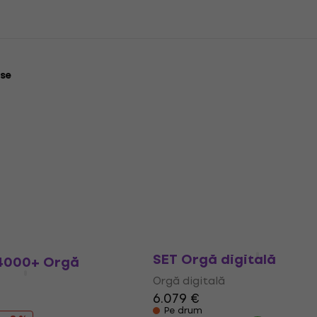
se
Viscount Cantorum Trio 
SET Orgă digitală
B4000+ Orgă
Orgă digitală
6.079 €
Pe drum