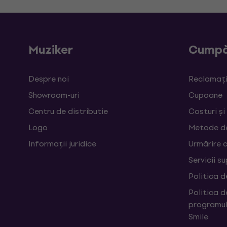
Muziker
Cumpă
Despre noi
Reclamații
Showroom-uri
Cupoane
Centru de distributie
Costuri și
Logo
Metode d
Informații juridice
Urmărire 
Servicii s
Politica d
Politica d
programul
Smile