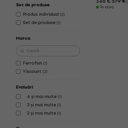
348 €
379 €
Set de produse
În stoc
Produs individual
(
2
)
Set de produse
(
1
)
Marca
Ferrofish
(
1
)
Viscount
(
2
)
Evaluări
4 și mai multe
(
1
)
3 și mai multe
(
1
)
2 și mai multe
(
1
)