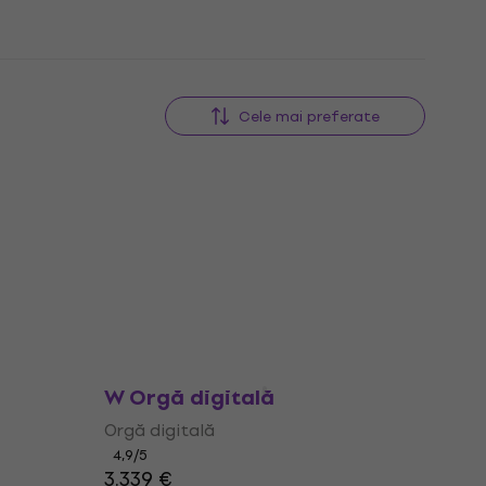
Cele mai preferate
Plus
Viscount Cantorum Duo Plus -
W Orgă digitală
Orgă digitală
4,9
/5
3.339 €