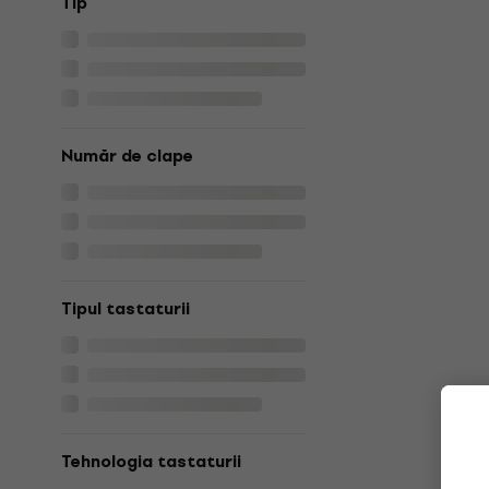
Tip
Număr de clape
Tipul tastaturii
Tehnologia tastaturii