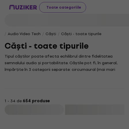
Toate categoriile
Audio Video Tech
Căști
Căști - toate tipurile
Căști - toate tipurile
Tipul căștilor poate afecta echilibrul dintre fidelitatea
semnalului audio și portabilitate. Căștile pot fi, în general,
împărțite în 3 categorii separate: circumaural (mai mari
decât urechea), supraaural (pe ureche), intraaural (în ureche)
cu design spate deschis sau închis. Deci, ce tip de căști
alegeți? Vom încerca să vă ajutăm. De exemplu, puteți
asculta muzică sau podcast-uri cu căști cu fir. Dacă cablul
1 - 34 de
654 produse
dispare - atunci devine adevărat wireless. Sau puteți alege
căștile potrivite pentru monitorizarea în ureche în timp ce
Filtrare
stați pe scenă. Pentru a amesteca muzică în studio, căutați
căștile de studio. Pentru a mixa în spatele consolei DJ,
Acțiune