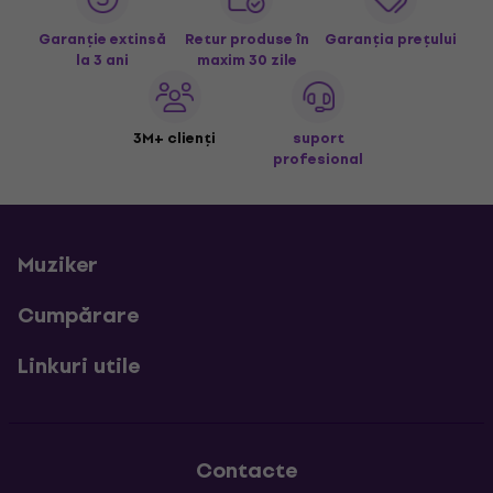
Garanție extinsă
Retur produse în
Garanția prețului
la 3 ani
maxim 30 zile
3M+ clienți
suport
profesional
Muziker
Cumpărare
Linkuri utile
Contacte