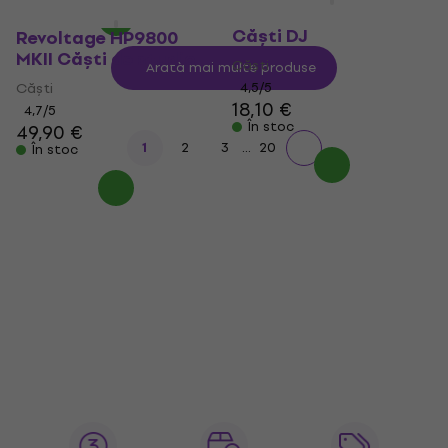
Behringer BDJ 1000
Căști DJ
Revoltage HP9800
MKII Căști de studio
Căști
Arată mai multe produse
Căști
4,5
/5
18,10 €
4,7
/5
În stoc
49,90 €
...
1
2
3
20
În stoc