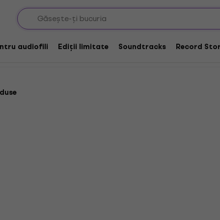
uri de curățare pentru înregistrări LP
ru înregistrări LP
entru audiofili
Ediții limitate
Soundtracks
Record Stor
oduse
Acțiune