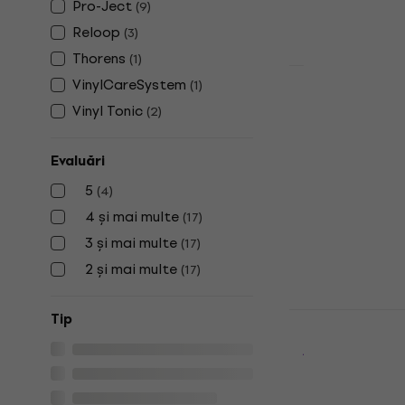
LP
Pro-Ject
(
9
)
5
/5
Reloop
(
3
)
38,40 €
39,9
Thorens
În stoc
(
1
)
VinylCareSystem
(
1
)
Analogis 62
Vinyl Tonic
(
2
)
Seturi de curăț
LP
Evaluări
4,9
/5
18,90 €
20,9
5
(
4
)
În stoc
4 și mai multe
(
17
)
3 și mai multe
(
17
)
2 și mai multe
(
17
)
Reloop Prem
Tip
Set de cură
înregistrăr
Seturi de curăț