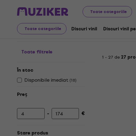
Discuri LP și CD-uri
Accesorii pentru discuri de vinil
Set
Toate categoriile
Seturi de curățare pent
Discuri vinil
Discuri vinil p
Toate categoriile
Toate filtrele
1 - 27 de
27 pr
În stoc
Disponibile imediat
(
18
)
Preț
-
€
Prețul minim
Prețul maxim
Stare produs