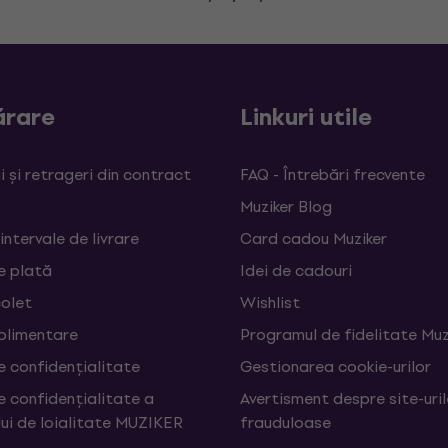
rare
Linkuri utile
 și retrageri din contract
FAQ - Întrebări frecvente
Muziker Blog
 intervale de livrare
Card cadou Muziker
e plată
Idei de cadouri
colet
Wishlist
uplimentare
Programul de fidelitate Muz
e confidențialitate
Gestionarea cookie-urilor
e confidențialitate a
Avertisment despre site-uri
ui de loialitate MUZIKER
frauduloase