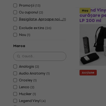
Promoții
(
13
)
Legend Viny
Nou
Cu cuponul
(
2
)
curățare pe
Resigilate, Aproape noi...
(
1
)
LP 200 ml
Seturi de curăț
Exclude extins
(
26
)
LP
Nou
(
1
)
4,9
/5
42,80 €
43,9
Marca
În stoc
Analogis
(
2
)
Acțiune
Audio Anatomy
(
1
)
VinylCareSy
Crosley
(
1
)
Premium Kit 
Lenco
(
2
)
curățare pe
LP 30 ml
Muziker
(
1
)
Legend Vinyl
Seturi de curăț
(
4
)