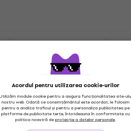
Seturi de curățare pentru înreg
LP
4,7
/5
9,09 €
11,90 €
- 24 %
72 Perie 20 ml
Legend Vinyl LV2 Set de
În stoc
Acțiune
curățare pentru înregis
are pentru înregistrări
LP 200 ml
Seturi de curățare pentru înreg
LP
4,7
/5
22,80 €
24,15 €
În stoc
Acordul pentru utilizarea cookie-urilor
Utilizăm module cookie pentru a asigura funcționalitatea site-ulu
aintenance Set
nostru web. Odată ce consimțământul este acordat, le folosim
et de curatare
Pro-Ject Analog Starter
pentru a analiza traficul și pentru a personaliza publicitatea pe
platforme de publicitate terțe, întotdeauna în conformitate cu
Set de curatare
are pentru înregistrări
politica noastră de
protecție a datelor personale
.
Seturi de curățare pentru înreg
LP