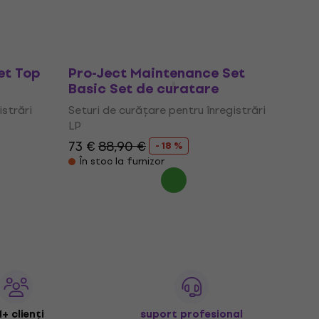
Doar la comandă
et Top
Pro-Ject Maintenance Set
Basic Set de curatare
istrări
Seturi de curățare pentru înregistrări
LP
73 €
88,90 €
- 18 %
În stoc la furnizor
+ clienți
suport profesional