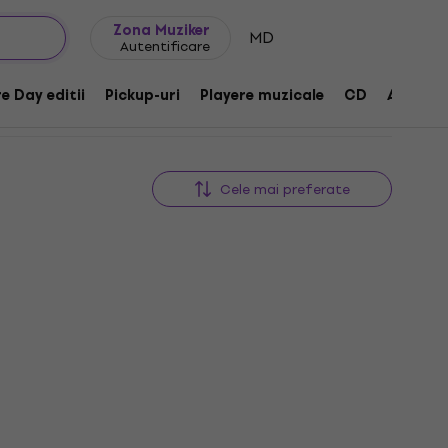
Idei de cadouri
FAQ
Muziker Blog
Zona Muziker
MD
Autentificare
e Day editii
Pickup-uri
Playere muzicale
CD
Accesor
Cele mai preferate