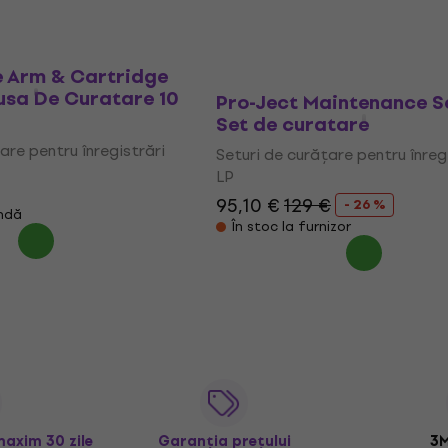
izor
În stoc la furnizor
e Arm & Cartridge
usa De Curatare 10
Pro-Ject Maintenance S
Set de curatare
are pentru înregistrări
Seturi de curățare pentru înreg
LP
95,10 €
129 €
- 26 %
ndă
În stoc la furnizor
maxim 30 zile
Garanția prețului
3M