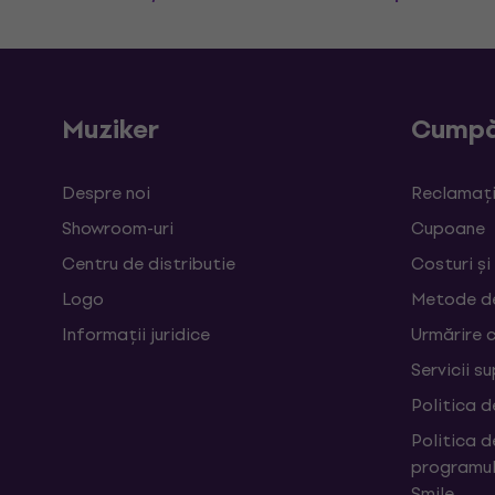
Muziker
Cumpă
Despre noi
Reclamații
Showroom-uri
Cupoane
Centru de distributie
Costuri și
Logo
Metode d
Informații juridice
Urmărire 
Servicii s
Politica d
Politica d
programul
Smile