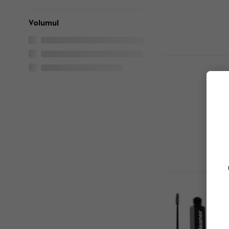
LP
5
/5
32 €
Volumul
În stoc
Analogis 60
Seturi de curăț
LP
4,5
/5
4,99 €
5,19 €
În stoc
Pro-Ject M
Advanced S
Seturi de curăț
LP