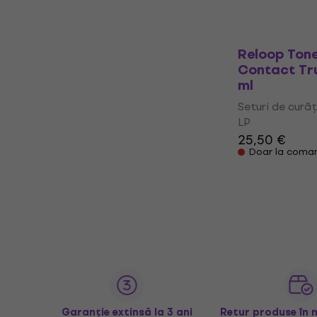
În stoc la furn
Reloop Ton
Contact Tr
ml
Seturi de curăț
LP
25,50 €
Doar la coma
Garanție extinsă la 3 ani
Retur produse în 