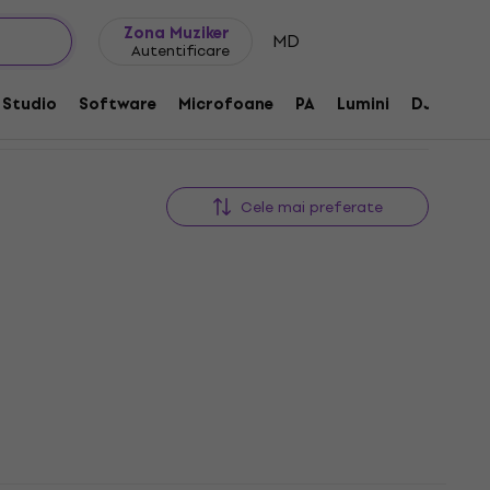
Idei de cadouri
FAQ
Muziker Blog
Zona Muziker
MD
Autentificare
Studio
Software
Microfoane
PA
Lumini
DJ
Căș
Cele mai preferate