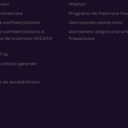
colet
Wishlist
uplimentare
Programul de fidelitate Muz
e confidențialitate
Gestionarea cookie-urilor
e confidențialitate a
Avertisment despre site-uri
ui de loialitate MUZIKER
frauduloase
 TVA
 condiții generale
e de accesibilitate