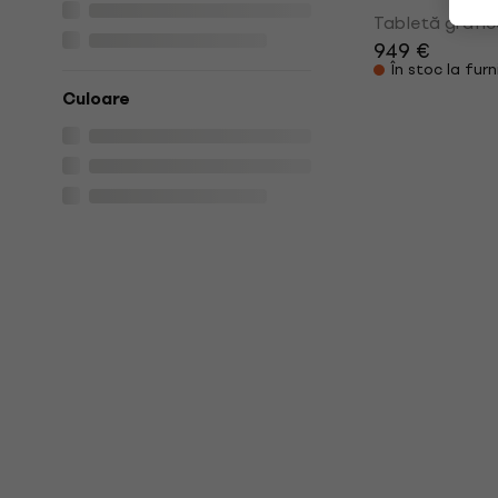
Tabletă grafic
949 €
În stoc la furn
Culoare