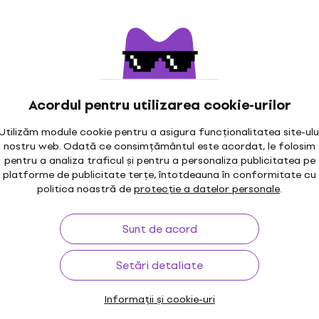
În stoc la furnizor
Huion H610X Tabletă gr
as Pro 13 GT1302
Tabletă grafică
etă grafică
Acordul pentru utilizarea cookie-urilor
78 €
79 €
În stoc la furnizor
ă
Utilizăm module cookie pentru a asigura funcționalitatea site-ulu
nostru web. Odată ce consimțământul este acordat, le folosim
- 9 %
pentru a analiza traficul și pentru a personaliza publicitatea pe
platforme de publicitate terțe, întotdeauna în conformitate cu
izor
 Tabletă grafică
Huion Kamvas Pro 13 GT
politica noastră de
protecție a datelor personale
.
Tabletă grafică
ă
Tabletă grafică
Sunt de acord
c
5
/5
289 €
Setări detaliate
În stoc la furnizor
as 24 Plus GS2402
Huion H1060P Tabletă g
Informații și cookie-uri
afică
Tabletă grafică