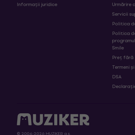
Informații juridice
Urmărire 
Servicii s
Politica d
Politica d
programul
Smile
Preț fără
Termeni și
DSA
Declarați
© 2004-2026 MUZIKER a.s.