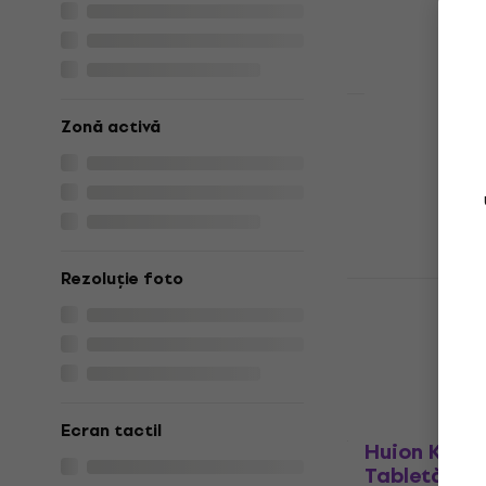
În stoc
Zonă activă
Huion Kamv
(2.5K) Tabl
Tabletă grafic
5
/5
410 €
449 €
În stoc la furn
Rezoluție foto
Huion HS64
Tabletă grafic
49 €
Nu este în sto
Ecran tactil
Huion Kamv
Tabletă gr