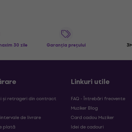
maxim 30 zile
Garanția prețului
3M
rare
Linkuri utile
 și retrageri din contract
FAQ - Întrebări frecvente
Muziker Blog
 intervale de livrare
Card cadou Muziker
e plată
Idei de cadouri