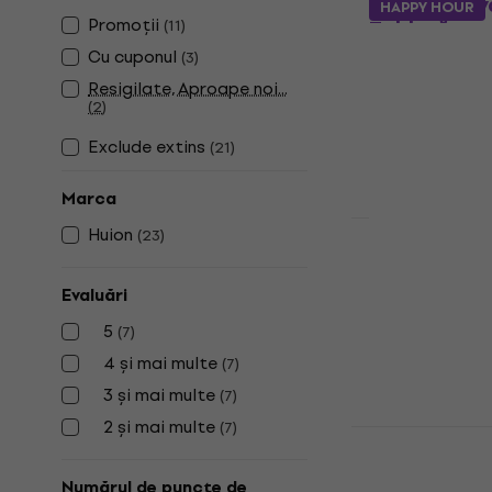
Huion Kamv
HAPPY HOUR
Promoții
Tabletă gr
(
11
)
Cu cuponul
(
3
)
Tabletă grafic
Resigilate, Aproape noi...
5
/5
(
2
)
273 €
În stoc
Exclude extins
(
21
)
Marca
Huion
(
23
)
Huion Kamv
(2.5K) Tabl
Evaluări
Tabletă grafic
5
(
7
)
5
/5
4 și mai multe
(
7
)
448 €
599 €
În stoc
3 și mai multe
(
7
)
2 și mai multe
(
7
)
Huion H1161
Tabletă grafic
Numărul de puncte de