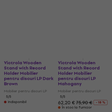
Display Stand with
Suport Black
Acrylic board Suport
Mobilier pentru discuri LP
Natural
5
/5
34,80 €
Mobilier pentru discuri LP
Pe drum
3
/5
16,70 €
Pe drum
Victrola Wooden
Victrola Wooden
Stand with Record
Stand with Record
Holder Mobilier
Holder Mobilier
pentru discuri LP Dark
pentru discuri LP
Brown
Mahogany
Mobilier pentru discuri LP
Mobilier pentru discuri LP
5
/5
5
/5
62,20 €
75,90 €
Indisponibil
- 18 %
În stoc la furnizor