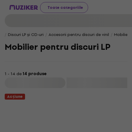
Toate categoriile
Discuri LP și CD-uri
Accesorii pentru discuri de vinil
Mobilier 
Mobilier pentru discuri LP
1 - 14 de
14 produse
Filtrare
Acțiune