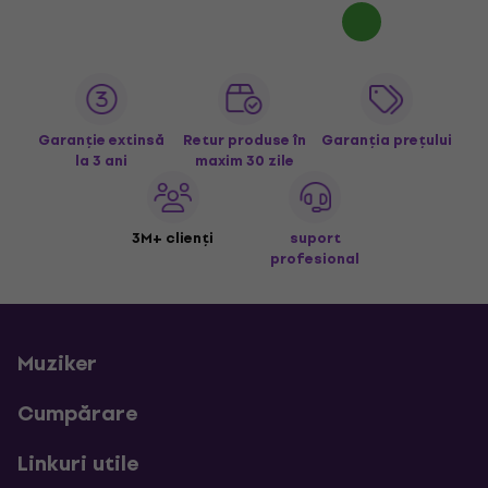
Garanție extinsă
Retur produse în
Garanția prețului
la 3 ani
maxim 30 zile
3M+ clienți
suport
profesional
Muziker
Cumpărare
Linkuri utile