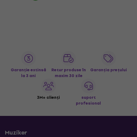
Garanție extinsă
Retur produse în
Garanția prețului
la 3 ani
maxim 30 zile
3M+ clienți
suport
profesional
Muziker