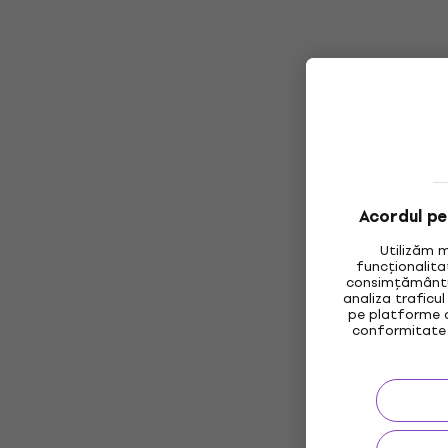
Acordul pen
Utilizăm 
funcționalita
consimțământul
analiza traficul
pe platforme d
conformitate 