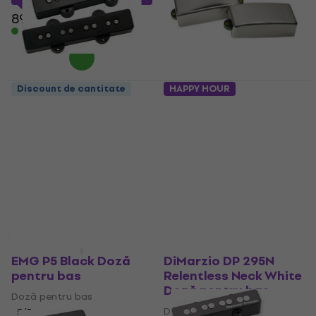
89,90 €
În stoc
Discount de cantitate
HAPPY HOUR
DiMarzio DP 149BK
DiMarzio DP 296N
Ultra Jazz Set Black
Relentless Middle
Doză pentru bas
Crom Doză pentru
bas
Doză pentru bas
Doză pentru bas
5
/5
147 €
189 €
4,8
/5
- 22 %
115 €
119 €
În stoc
În stoc
HAPPY HOUR
EMG P5 Black Doză
DiMarzio DP 295N
pentru bas
Relentless Neck White
Doză pentru bas
Doză pentru bas
Doză pentru bas
5
/5