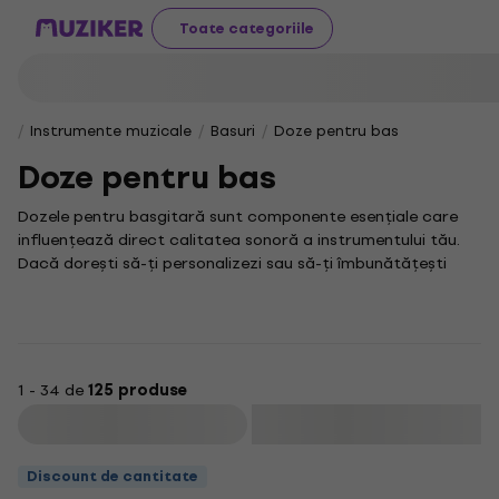
Toate categoriile
Instrumente muzicale
Basuri
Doze pentru bas
Doze pentru bas
Dozele pentru basgitară sunt componente esențiale care
influențează direct calitatea sonoră a instrumentului tău.
Dacă dorești să-ți personalizezi sau să-ți îmbunătățești
basul, alegerea unor doze potrivite poate aduce o diferență
semnificativă în ton și claritate.
Basgitara este un instrument complex, unde fiecare detaliu
contribuie la obținerea sunetului dorit. De aceea, dozele
pentru basgitară sunt proiectate să capteze cu fidelitate
1 - 34 de
125 produse
fiecare nuanță a vibrațiilor corzilor, oferind un control
Filtrare
sporit asupra expresivității muzicale.
Dacă ești pasionat de basgitara electrică, vei aprecia cu
Discount de cantitate
siguranță cum o doză bine aleasă îți poate îmbunătăți