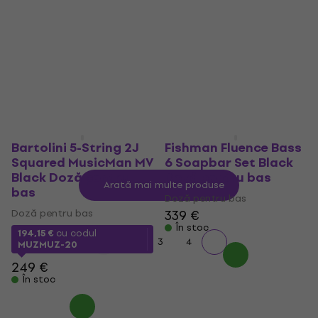
Doză pentru bas
Doză pentru bas
4
/5
4,3
/5
135,20 €
cu codul
13,45 €
cu codul
MUZMUZ-10
MUZMUZ-30
159 €
19,90 €
În stoc
În stoc
Bartolini 5-String 2J
Fishman Fluence Bass
Squared MusicMan MV
6 Soapbar Set Black
Black Doză pentru
Doză pentru bas
Arată mai multe produse
bas
Doză pentru bas
Doză pentru bas
339 €
În stoc
194,15 €
cu codul
1
2
3
4
MUZMUZ-20
249 €
În stoc