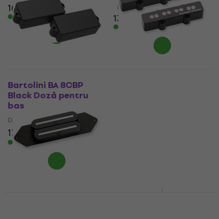
105 €
109 €
5
/5
În stoc
133 €
În stoc
Seymour Duncan SJB-
3S Set Black Doză
Bartolini BA 8CBP
pentru bas
Black Doză pentru
bas
Doză pentru bas
Doză pentru bas
4,6
/5
178 €
189 €
- 6 %
200,26 €
cu codul
MUZMUZ-5
În stoc
219 €
În stoc
Seymour Duncan SRB-
Partsland MJB-B
1B Bridge Black Doză
Black Doză pentru
pentru bas
bas