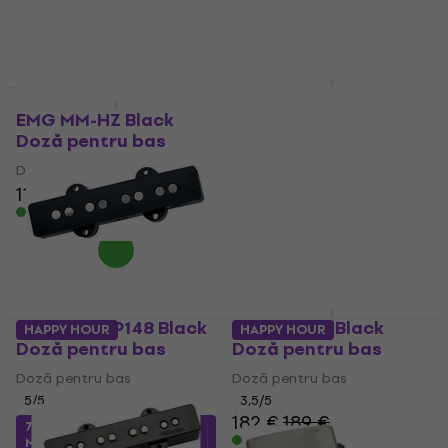
5
/5
5
/5
108 €
126 €
129 €
În stoc
În stoc
EMG JAX Set Black
Doză pentru bas
EMG MM-HZ Black
Doză pentru bas
Doză pentru bas
Doză pentru bas
5
/5
182 €
189 €
114 €
119 €
În stoc
În stoc
DiMarzio DP148 Black
EMG JX Set Black
HAPPY HOUR
HAPPY HOUR
Doză pentru bas
Doză pentru bas
Doză pentru bas
Doză pentru bas
5
/5
3,5
/5
182 €
189 €
77,64 €
cu codul
În stoc
MUZMUZ-10