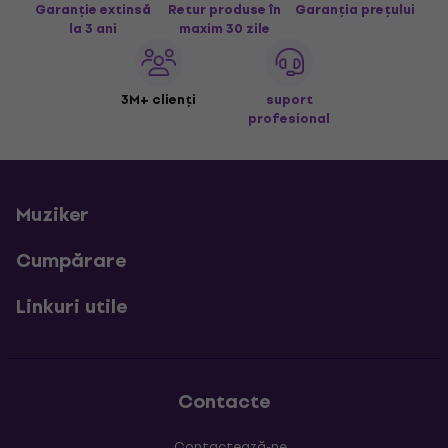
Garanție extinsă
Retur produse în
Garanția prețului
la 3 ani
maxim 30 zile
3M+ clienți
suport
profesional
Muziker
Cumpărare
Linkuri utile
Contacte
Contactează-ne