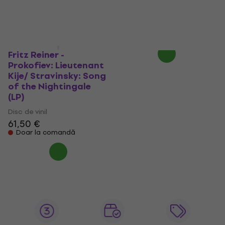
Doar la comandă
Disc de vinil
50,60 €
60,90 €
- 17 %
Doar la comandă
Fritz Reiner -
Prokofiev: Lieutenant
Kije/ Stravinsky: Song
of the Nightingale
(LP)
Disc de vinil
61,50 €
Doar la comandă