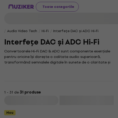
Toate categoriile
Audio Video Tech
Hi-Fi
Interfețe DAC și ADC Hi-Fi
Interfețe DAC și ADC Hi-Fi
Convertoarele Hi-Fi DAC & ADC sunt componente esențiale
pentru oricine își dorește o calitate audio superioară,
transformând semnalele digitale în sunete de o claritate și
naturalețe excepționale. Dacă ești un pasionat de muzică și
vrei să-ți optimizezi sistemul audio, această categorie
reprezintă destinația ideală.
Un USB DAC este o soluție populară pentru cei care caută o
calitate audio excelentă într-un format compact, ușor de
1 - 31 de
31 produse
conectat la diverse dispozitive. Aceste convertizoare sunt
Filtrare
perfecte pentru utilizatorii ce doresc să-și îmbunătățească
experiența auditivă cu o simplitate remarcabilă.
Nou
Un desktop DAC oferă performanțe superioare și o