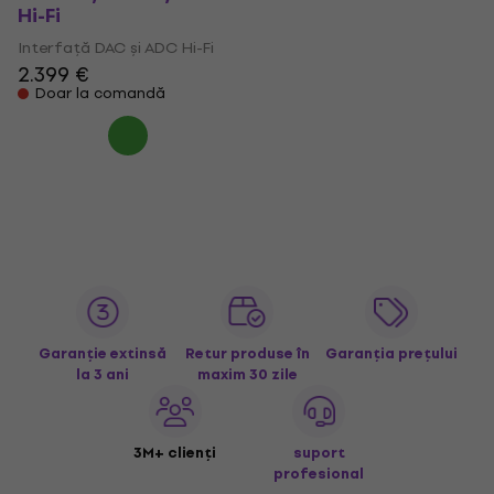
Hi-Fi
Interfață DAC și ADC Hi-Fi
2.399 €
Doar la comandă
Garanție extinsă
Retur produse în
Garanția prețului
la 3 ani
maxim 30 zile
3M+ clienți
suport
profesional