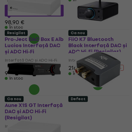
5
/5
92,69 €
cu codul
MUZMUZ-5
98,90 €
În stoc
Resigilat
Ca nou
Pro-Ject DAC Box E Alb
FiiO K7 Bluetooth
Lucios Interfață DAC
Black Interfață DAC și
și ADC Hi-Fi
ADC Hi-Fi (Resigilat)
Interfață DAC și ADC Hi-Fi
Interfață DAC și ADC Hi-Fi
5
/5
216 €
253,44 €
- 15 %
97,30 €
98,90 €
În stoc
În stoc
Ca nou
Defect
Aune X1S GT Interfață
Veles-X DAC nOne
DAC și ADC Hi-Fi
Aluminum Interfață
(Resigilat)
DAC și ADC Hi-Fi (Ca
nou)
Interfață DAC și ADC Hi-Fi