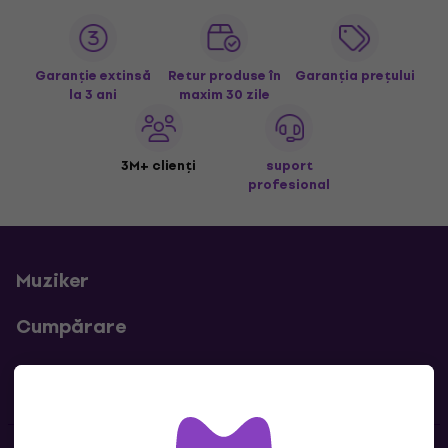
Garanție extinsă
Retur produse în
Garanția prețului
la 3 ani
maxim 30 zile
3M+ clienți
suport
profesional
Muziker
Cumpărare
Linkuri utile