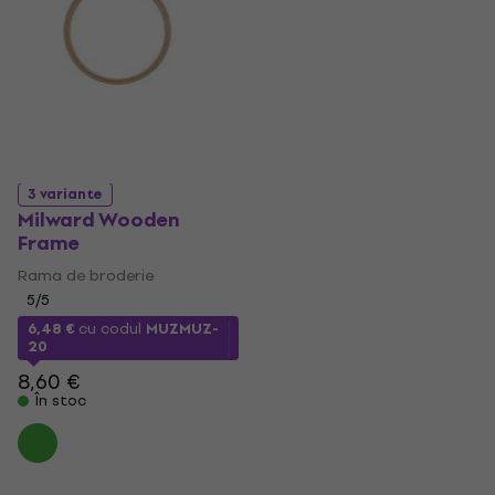
3 variante
Milward Wooden
Frame
Rama de broderie
5
/5
6,48 €
cu codul
MUZMUZ-
20
8,60 €
În stoc