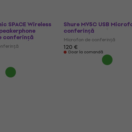
ic SPACE Wireless
Shure MV5C USB Microf
Speakerphone
conferință
e conferință
Microfon de conferință
nferință
120 €
Doar la comandă