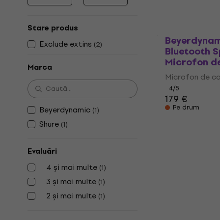
Prețul minim
Prețul maxim
Stare produs
Beyerdynam
Exclude extins
(
2
)
Bluetooth 
Microfon d
Marca
Microfon de co
4
/5
179 €
Pe drum
Beyerdynamic
(
1
)
Shure
(
1
)
Evaluări
4 și mai multe
(
1
)
3 și mai multe
(
1
)
2 și mai multe
(
1
)