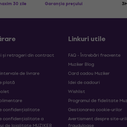
maxim 30 zile
Garanția prețului
3M
rare
Linkuri utile
 și retrageri din contract
FAQ - Întrebări frecvente
Muziker Blog
 intervale de livrare
Card cadou Muziker
e plată
Idei de cadouri
colet
Wishlist
uplimentare
Programul de fidelitate Muz
e confidențialitate
Gestionarea cookie-urilor
e confidențialitate a
Avertisment despre site-uri
ui de loialitate MUZIKER
frauduloase