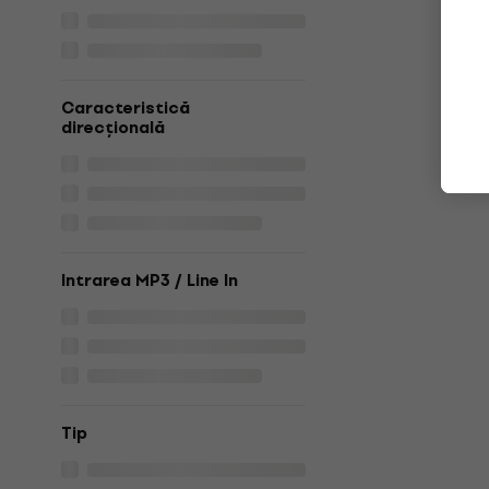
Caracteristică
direcțională
Intrarea MP3 / Line In
Tip