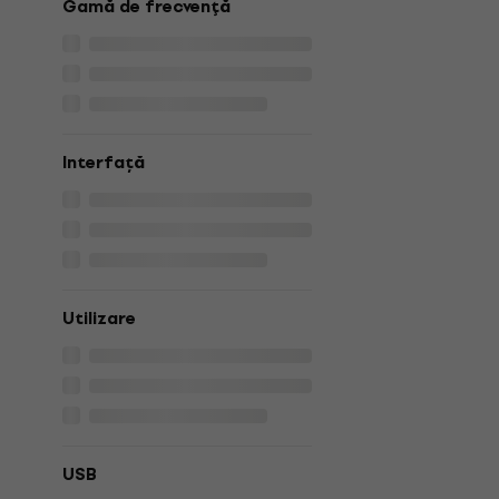
Gamă de frecvenţă
Interfață
Utilizare
USB