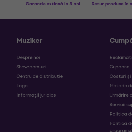
Garanție extinsă la 3 ani
Retur produse în 
Muziker
Cumpă
Despre noi
Reclamații
Showroom-uri
Cupoane
Centru de distributie
Costuri și
Logo
Metode d
Informații juridice
Urmărire 
Servicii s
Politica d
Politica d
programul