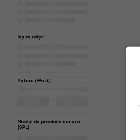
Ieșire căști
Putere (Watt)
-
Nivelul de presiune sonora
(SPL)