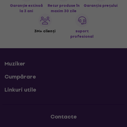
Garanție extinsă
Retur produse în
Garanția prețului
la 3 ani
maxim 30 zile
3M+ clienți
suport
profesional
Muziker
Cumpărare
Linkuri utile
Contacte