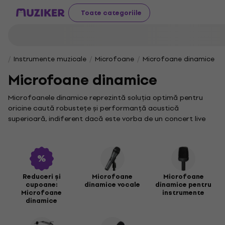
Toate categoriile
Instrumente muzicale
Microfoane
Microfoane dinamice
Microfoane dinamice
Microfoanele dinamice reprezintă soluția optimă pentru
oricine caută robustețe și performanță acustică
superioară, indiferent dacă este vorba de un concert live
vibrant sau de sesiuni de înregistrare în studio. Aceste
echipamente se disting prin capacitatea lor excepțională
de a gestiona niveluri înalte de presiune sonoră și pentru
fidelitatea remarcabilă a sunetului, chiar și în medii
solicitante.
Reduceri și
Microfoane
Microfoane
cupoane:
dinamice vocale
dinamice pentru
Printre modelele de top din această categorie se numără
Microfoane
instrumente
shure mv7, un microfon dinamic hibrid ce îmbină cu
dinamice
măiestrie versatilitatea conexiunilor USB și XLR, fiind ideal
pentru sesiuni de streaming captivante sau înregistrări