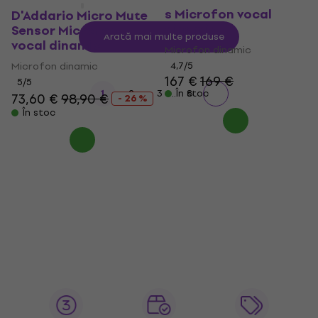
s Microfon vocal
D'Addario Micro Mute
dinamic
Sensor Microfon
Arată mai multe produse
vocal dinamic
Microfon dinamic
Microfon dinamic
4,7
/5
167 €
169 €
5
/5
...
1
2
3
În stoc
8
73,60 €
98,90 €
- 26 %
În stoc