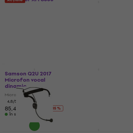
ULTRAVOICE Microfon
Superlux TM58
vocal dinamic
Microfon vocal
dinamic
Microfon dinamic
4,6
/5
Microfon dinamic
25,40 €
4,6
/5
În stoc
26,10 €
În stoc
Acțiune
Samson Q2U 2017
Sennheiser E845S
Microfon vocal
Microfon vocal
dinamic
dinamic
Microfon dinamic
Microfon dinamic
4,8
/5
4,7
/5
85,40 €
99,90 €
88,70 €
94,90 €
- 15 %
- 7 %
În stoc
În stoc