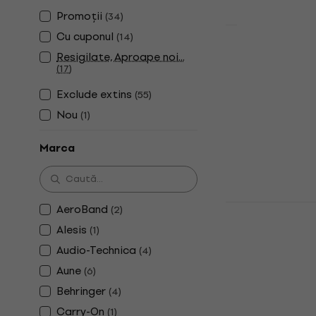
Promoții
(
34
)
Cu cuponul
(
14
)
Superlux HD
Resigilate, Aproape noi...
ear
(
17
)
Căști On-ear
Exclude extins
(
55
)
4,7
/5
Nou
(
1
)
25 €
În stoc
Marca
Revoltage 
AeroBand
(
2
)
Negru/Roșu
Alesis
(
1
)
Căști On-ear
Audio-Technica
(
4
)
4,6
/5
Aune
(
6
)
9,89 €
Behringer
În stoc
(
4
)
Carry-On
(
1
)