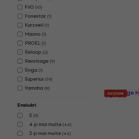
FiiO
(
10
)
Fonestar
(
1
)
Superlux HD
Kurzweil
(
1
)
Căști On-e
Maono
(
1
)
Căști On-ear
PROEL
(
1
)
4,7
/5
Reloop
26,90 €
(
2
)
În stoc
Revoltage
(
9
)
Sivga
(
1
)
Superlux
(
19
)
Yamaha
(
9
)
Revoltage H
Acțiune
Căști On-e
Evaluări
Căști On-ear
5
(
9
)
5
/5
42,30 €
4 și mai multe
(
44
)
În stoc
3 și mai multe
(
44
)