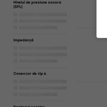
Nivelul de presiune sonora
4,6
/5
(SPL)
31,20 €
32,9
În stoc
FiiO FT1 Pr
Căști On-ear
Impedanță
5
/5
175,66 €
cu cod
219 €
În stoc
Conector de tip A
FiiO FT13 N
Căști On-ear
281,95 €
cu cod