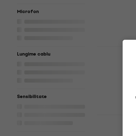
4,3
/5
Microfon
12,90 €
În stoc
Yamaha HPH
Lungime cablu
On-ear
Căști On-ear
4,6
/5
51 €
În stoc
Sensibilitate
Yamaha HPH
On-ear
Căști On-ear