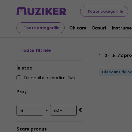
Audio Video Tech
Căști
Căști On-ear
Toate categoriile
Căști On-ear
Chitare
Basuri
Instrume
Toate categoriile
Toate filtrele
1 - 34 de
72 pr
În stoc
Discount de c
Disponibile imediat
(
56
)
Preț
-
€
Prețul minim
Prețul maxim
Stare produs