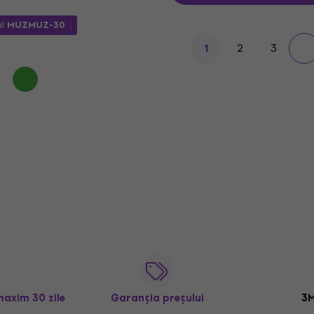
ul
MUZMUZ-30
2
3
1
maxim 30 zile
Garanția prețului
3M