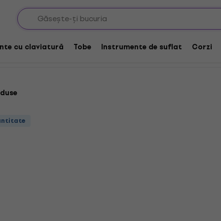
nte cu claviatură
Tobe
Instrumente de suflat
Corzi
oduse
antitate