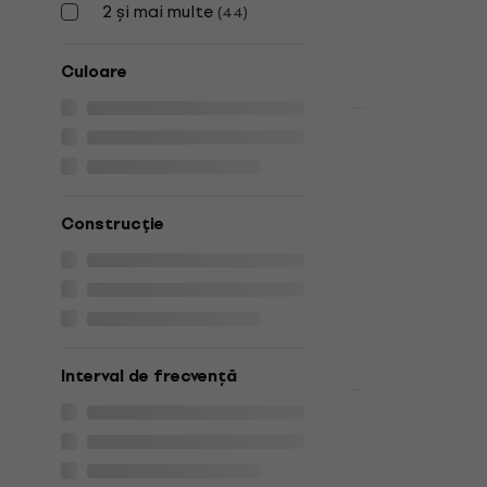
2 și mai multe
(
44
)
Culoare
Discount de c
Yamaha HPH
On-ear
Căști On-ear
Construcţie
4,6
/5
46,40 €
55 
În stoc
Interval de frecvență
Superlux HD
On-ear
Căști On-ear