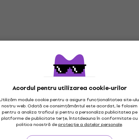
32,81 €
cu codul
MUZMUZ-15
39,90 €
În stoc
 100 White Căști
Maono MH700 Căști On
Căști On-ear
5
/5
45 €
În stoc
Acordul pentru utilizarea cookie-urilor
Utilizăm module cookie pentru a asigura funcționalitatea site-ulu
nostru web. Odată ce consimțământul este acordat, le folosim
pentru a analiza traficul și pentru a personaliza publicitatea pe
platforme de publicitate terțe, întotdeauna în conformitate cu
 50 White Căști
Audio-Technica ATH-AV
politica noastră de
protecție a datelor personale
.
Black Căști On-ear
Căști On-ear