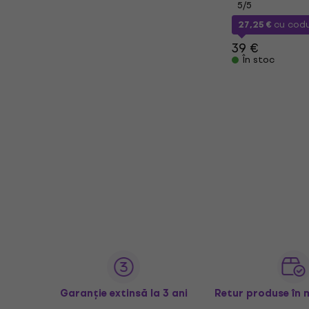
5
/5
27,25 €
cu cod
39 €
În stoc
Garanție extinsă la 3 ani
Retur produse în 