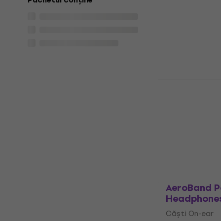
330 €
Pachetul conține
În stoc
Superlux H
On-ear
Căști On-ear
4,1
/5
23,20 €
cu cod
26,90 €
În stoc
AeroBand 
Headphones
Căști On-ear