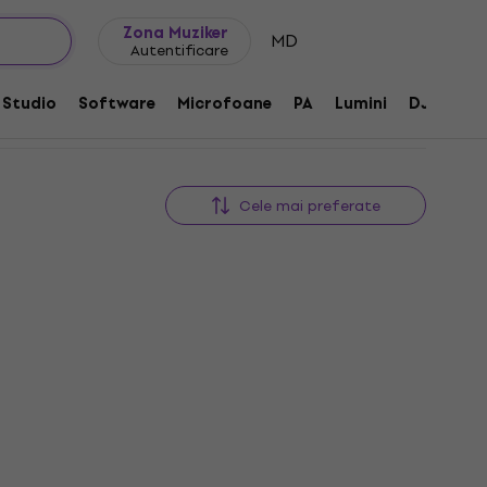
Idei de cadouri
FAQ
Muziker Blog
Zona Muziker
MD
Autentificare
Studio
Software
Microfoane
PA
Lumini
DJ
Căș
Cele mai preferate