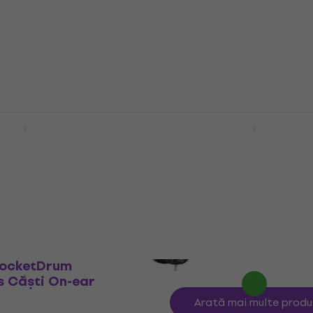
32,30 €
32,90 €
În stoc
D562 Black Căști
Yamaha HPH 150 White 
On-ear
Căști On-ear
4,5
/5
ul
MUZMUZ-10
73,18 €
cu codul
MUZMUZ-10
85 €
În stoc
PocketDrum
 Căști On-ear
Arată mai multe produ