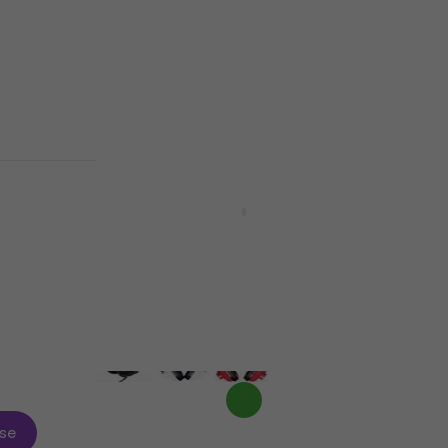
12,50 €
În stoc
Căști
Superlux HD651 Yellow Căști
On-ear
Căști On-ear
4,3
/5
9,79 €
15,90 €
- 38 %
În stoc
se