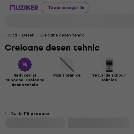
Toate categoriile
Artă
Desen
Creioane desen tehnic
Creioane desen tehnic
Reduceri și
Pixuri tehnice
Seturi de stilouri
cupoane: Creioane
tehnice
desen tehnic
1 - 34 de
115 produse
Filtrare