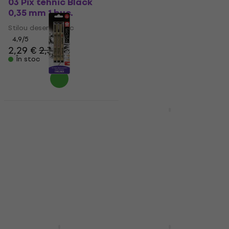
03 Pix tehnic Black
Sakura Pigma Micron
0,35 mm 1 buc.
01 Pix tehnic Black
0,25 mm 1 buc.
Stilou desen tehnic
4,9
/5
Stilou desen tehnic
2,29 €
2,39 €
4,9
/5
În stoc
2,49 €
În stoc
Sakura Pigma Micron
Fineliner Pixuri tehnice
Sakura Pigma Micron
Black Set 1
02 Pix tehnic Black 0,3
mm 1 buc.
Stilou desen tehnic
5
/5
Stilou desen tehnic
5,19 €
4,9
/5
În stoc
2,39 €
În stoc