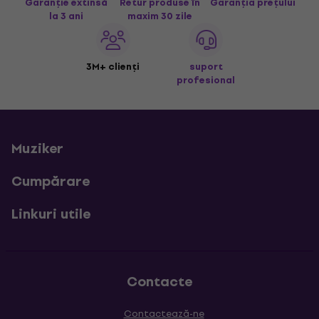
Garanție extinsă
Retur produse în
Garanția prețului
la 3 ani
maxim 30 zile
3M+ clienți
suport
profesional
Muziker
Cumpărare
Linkuri utile
Contacte
Contactează-ne