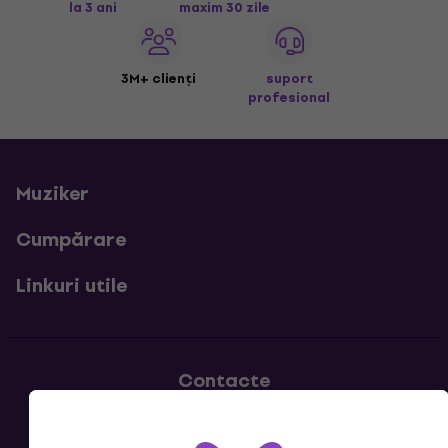
la 3 ani
maxim 30 zile
3M+ clienți
suport
profesional
Muziker
Cumpărare
Linkuri utile
Contacte
Contactează-ne