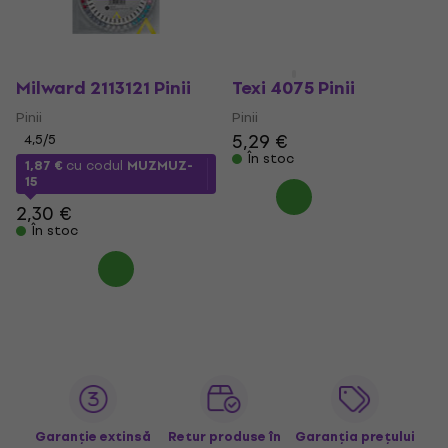
Milward 2113121 Pinii
Texi 4075 Pinii
Pinii
Pinii
5,29 €
4,5
/5
În stoc
1,87 €
cu codul
MUZMUZ-
15
2,30 €
În stoc
Garanție extinsă
Retur produse în
Garanția prețului