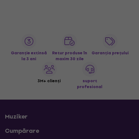
Garanție extinsă
Retur produse în
Garanția prețului
la 3 ani
maxim 30 zile
3M+ clienți
suport
profesional
Muziker
Cumpărare