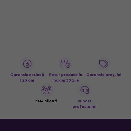
Garanție extinsă
Retur produse în
Garanția prețului
la 3 ani
maxim 30 zile
3M+ clienți
suport
profesional