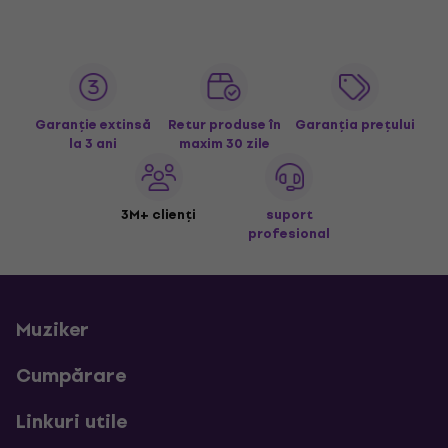
Garanție extinsă
Retur produse în
Garanția prețului
la 3 ani
maxim 30 zile
3M+ clienți
suport
profesional
Muziker
Cumpărare
Linkuri utile