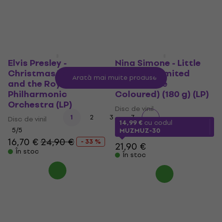
În stoc
În stoc
Elvis Presley -
Nina Simone - Little
Christmas With Elvis
Girl Blue (Limited
Arată mai multe produse
and the Royal
Editin) (Blue
Philharmonic
Coloured) (180 g) (LP)
Orchestra (LP)
Disc de vinil
...
1
2
3
7
Disc de vinil
14,99 €
cu codul
5
/5
MUZMUZ-30
16,70 €
24,90 €
- 33 %
21,90 €
În stoc
În stoc