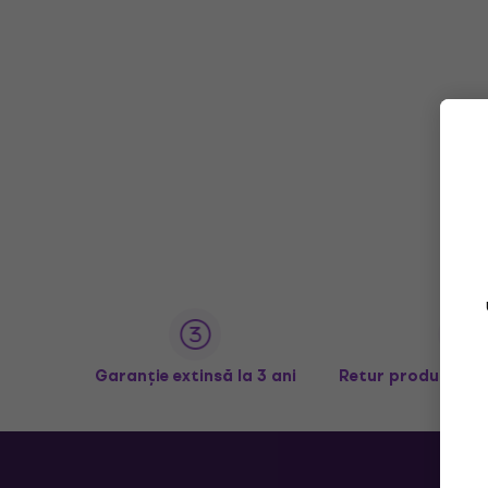
Garanție extinsă la 3 ani
Retur produse în 