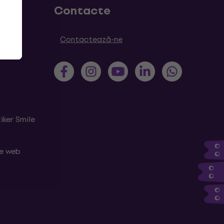
Contacte
Contactează-ne
iker Smile
le web