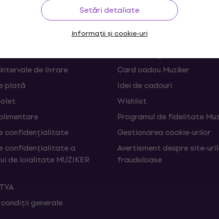
rare
Linkuri utile
Setări detaliate
Informații și cookie-uri
 și retrageri din contract
FAQ - Întrebări frecvente
Muziker Blog
 intervale de livrare
Card cadou Muziker
e plată
Idei de cadouri
colet
Wishlist
uplimentare
Programul de fidelitate Muz
e confidențialitate
Gestionarea cookie-urilor
e confidențialitate a
Avertisment despre site-uri
ui de loialitate MUZIKER
frauduloase
 TVA
 condiții generale