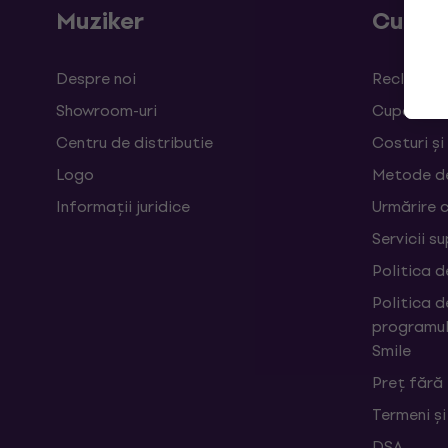
Muziker
Cumpă
Despre noi
Reclamații
Showroom-uri
Cupoane
Centru de distributie
Costuri și
Logo
Metode d
Informații juridice
Urmărire 
Servicii s
Politica d
Politica d
programul
Smile
Preț fără
Termeni și
DSA