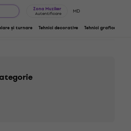
Idei de cadouri
FAQ
Muziker Blog
Zona Muziker
MD
Autentificare
lare și turnare
Tehnici decorative
Tehnici grafice
De
ategorie