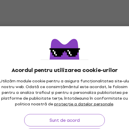
Acordul pentru utilizarea cookie-urilor
Utilizăm module cookie pentru a asigura funcționalitatea site-ulu
nostru web. Odată ce consimțământul este acordat, le folosim
pentru a analiza traficul și pentru a personaliza publicitatea pe
platforme de publicitate terțe, întotdeauna în conformitate cu
maxim 30 zile
Garanția prețului
3M
politica noastră de
protecție a datelor personale
.
Sunt de acord