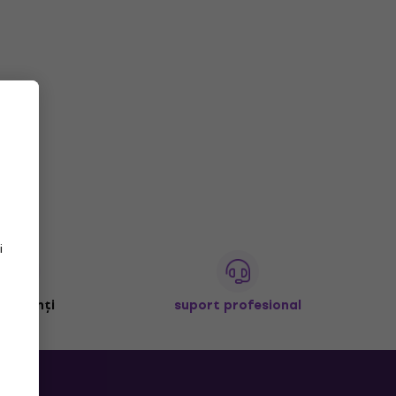
i
+ clienți
suport profesional