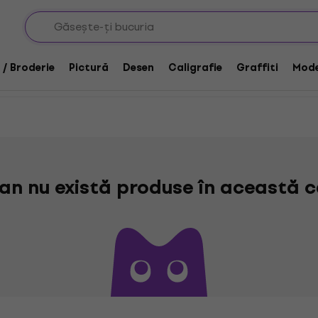
uri
Pantaloni pentru saci si cosuri
i cosuri
 / Broderie
Pictură
Desen
Caligrafie
Graffiti
Mode
n nu există produse în această c