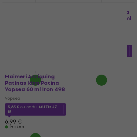
Maimeri Liquid
Maimeri Liquid
Metallic Colours Idea
Metallic Colours Idea
Metallici Vopsea 60 ml
Metallici Vopsea 60 ml
Sequin Gold 152
Pewter 558
Vopsea
Vopsea
5
/5
5
/5
6,68 €
cu codul
MUZMUZ-
4,55 €
cu codul
MUZMUZ-
15
40
7,99 €
7,99 €
În stoc
În stoc
Maimeri Antiquing
Patinas Idea Patina
Vopsea 60 ml Iron 498
Vopsea
5,65 €
cu codul
MUZMUZ-
15
6,99 €
În stoc