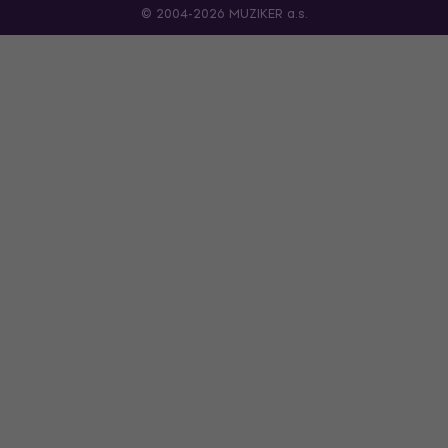
© 2004-2026 MUZIKER a.s.