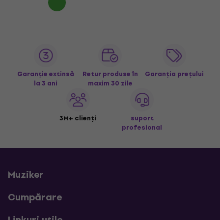
Garanție extinsă
Retur produse în
Garanția prețului
la 3 ani
maxim 30 zile
3M+ clienți
suport
profesional
Muziker
Cumpărare
Linkuri utile