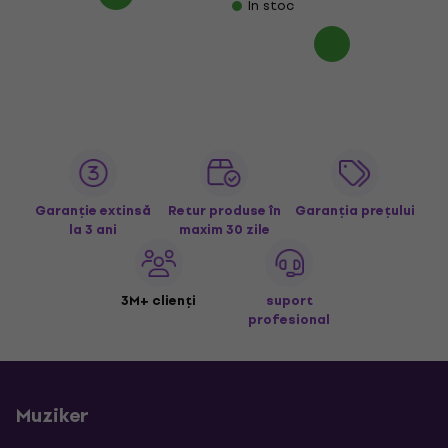
În stoc
Garanție extinsă
Retur produse în
Garanția prețului
la 3 ani
maxim 30 zile
3M+ clienți
suport
profesional
Muziker