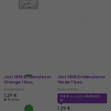
KOH-I-NOOR Set of
Jovi 1816 Evidențiator
Highlighters Pastel
Pink 1 buc.
Evidențiator Pastel 6
Evidențiator
Bucăți
1,49 €
Evidențiator
În stoc
5
/5
5,19 €
În stoc
Jovi 1815 Evidențiator
Jovi 1818 Evidențiator
Orange 1 buc.
Verde 1 buc.
Evidențiator
Evidențiator
1,29 €
1,14 €
cu codul
MUZMUZ-
În stoc
10
1,29 €