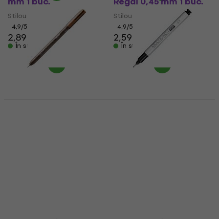
mm 1 buc.
Regal 0,45 mm 1 buc.
Stilou desen tehnic
Stilou desen tehnic
4,9
/5
4,9
/5
2,89 €
2,59 €
În stoc
În stoc
Copic Multiliner
Copic Multiliner SP Pix
Classic Pix tehnic
tehnic Black 0,7 mm 1
Brown 0,3 mm 1 buc.
buc.
Stilou desen tehnic
Stilou desen tehnic
5
/5
2,91 €
cu codul
MUZMUZ-
25
6,20 €
cu codul
MUZMUZ-
20
3,99 €
7,99 €
În stoc
În stoc