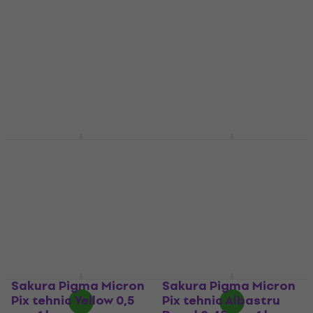
Stilou desen tehnic
Stilou desen tehnic
4,9
/5
4,9
/5
2,89 €
2,59 €
În stoc
În stoc
Sakura Pigma Micron
Sakura Pigma Micron
Pix tehnic Pink 0,25
Pix tehnic Brown 0,45
mm 1 buc.
mm 1 buc.
Stilou desen tehnic
Stilou desen tehnic
4,9
/5
4,9
/5
1,93 €
cu codul
MUZMUZ-
1,82 €
cu codul
MUZMUZ-
25
25
2,59 €
2,59 €
În stoc
În stoc
Sakura Pigma Micron
Sakura Pigma Micron
Pix tehnic Yellow 0,5
Pix tehnic Albastru