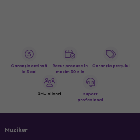
Garanție extinsă
Retur produse în
Garanția prețului
la 3 ani
maxim 30 zile
3M+ clienți
suport
profesional
Muziker