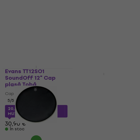
plasă Tobă
plasă Tobă
Cap plasă Tobă
Cap plasă Tobă
5
/5
5
/5
51,18 €
cu codul
MUZMUZ-
18,90 €
cu codul
20
MUZMUZ-35
67,90 €
29,90 €
În stoc
În stoc
Evans TT12SO1
HAPPY HOUR
SoundOff 12" Cap
RTOM BH14 Black Hole
plasă Tobă
14" Cap plasă Tobă
Cap plasă Tobă
Cap plasă Tobă
5
/5
5
/5
20,93 €
cu codul
82,47 €
cu codul
MUZMUZ-30
MUZMUZ-15
30,90 €
99 €
În stoc
În stoc