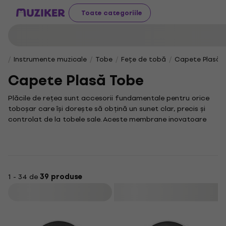
Toate categoriile
Instrumente muzicale
Tobe
Fețe de tobă
Capete Plasă 
Capete Plasă Tobe
Plăcile de rețea sunt accesorii fundamentale pentru orice
toboșar care își dorește să obțină un sunet clar, precis și
controlat de la tobele sale. Aceste membrane inovatoare
sunt proiectate pentru a asigura o rezonanță optimă și o
durabilitate sporită, permițându-vă să vă bucurați de
performanțe constante și fiabile în orice context muzical.
În universul instrumentelor de percuție, termenul "Sieťkové
blany" (plăci de rețea) se referă la aceste componente
1 - 34 de
39 produse
cruciale, indispensabile pentru a gestiona eficient vibrațiile și
Filtrare
a reduce zgomotul nedorit. Indiferent dacă sunteți un
amator pasionat sau un profesionist, veți aprecia cu
siguranță calitatea excepțională și funcționalitatea