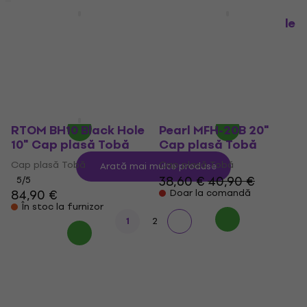
RTOM BH12 Black Hole
RTOM BH22 Black Hole
12" Cap plasă Tobă
22" Cap plasă Tobă
Cap plasă Tobă
Cap plasă Tobă
5
/5
5
/5
79,10 €
88,90 €
131 €
149 €
- 11 %
- 12 %
Doar la comandă
În stoc la furnizor
RTOM BH10 Black Hole
Pearl MFH-20B 20"
10" Cap plasă Tobă
Cap plasă Tobă
Cap plasă Tobă
Cap plasă Tobă
Arată mai multe produse
38,60 €
40,90 €
5
/5
84,90 €
Doar la comandă
În stoc la furnizor
1
2