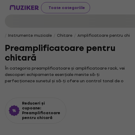
Toate categoriile
Instrumente muzicale
Chitare
Amplificatoare pentru chita
Preamplificatoare pentru
chitară
În categoria preamplificatoare și amplificatoare rack, vei
descoperi echipamente esențiale menite să-ți
perfecționeze sunetul și să-ți ofere un control tonal de o
precizie remarcabilă. Dacă ești un pasionat al muzicii și
aspiri la un sunet clar, puternic și definit, această secțiune
este destinația ideală pentru tine.
Reduceri și
Un predzosilňovač reprezintă un dispozitiv indispensabil
cupoane:
Preamplificatoare
oricărui muzician care își propune să optimizeze semnalul
pentru chitară
audio înainte de etapa de amplificare. Acesta îți permite să
controlezi cu finețe volumul și tonul, pregătind semnalul
pentru procesările ulterioare din lanțul tău audio.