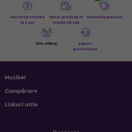
Garanție extinsă
Retur produse în
Garanția prețului
la 3 ani
maxim 30 zile
3M+ clienți
suport
profesional
Muziker
Cumpărare
Linkuri utile