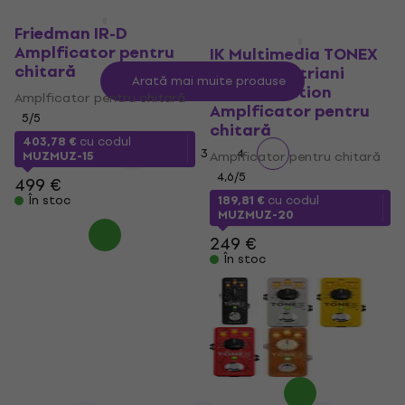
Friedman IR-D
Amplficator pentru
IK Multimedia TONEX
chitară
ONE Joe Satriani
Arată mai multe produse
Limited Edition
Amplficator pentru chitară
Amplficator pentru
5
/5
chitară
403,78 €
cu codul
1
2
3
4
MUZMUZ-15
Amplficator pentru chitară
4,6
/5
499 €
În stoc
189,81 €
cu codul
MUZMUZ-20
249 €
În stoc