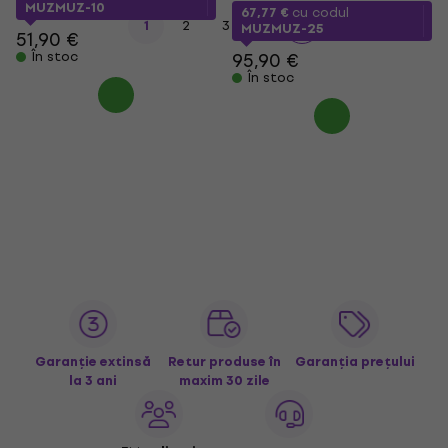
MUZMUZ-10
67,77 €
cu codul
1
2
3
4
MUZMUZ-25
51,90 €
În stoc
95,90 €
În stoc
Garanție extinsă
Retur produse în
Garanția prețului
la 3 ani
maxim 30 zile