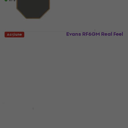
Evans RF6GM Real Feel
Acțiune
Pad de antrenament
Evans RF12D Pad de
Grey 6"
antrenament Grey 12"
Pad pentru exersat
Pad pentru exersat
4,3
/5
4,8
/5
51,70 €
71,90 €
- 28 %
24,10 €
cu codul
MUZMUZ-35
În stoc
37,90 €
În stoc
Evans RF6D Real Feel
Pad de antrenament
Zildjian ZXPPGAL12
Grey 6"
Pad de antrenament
Galaxy 12"
Pad pentru exersat