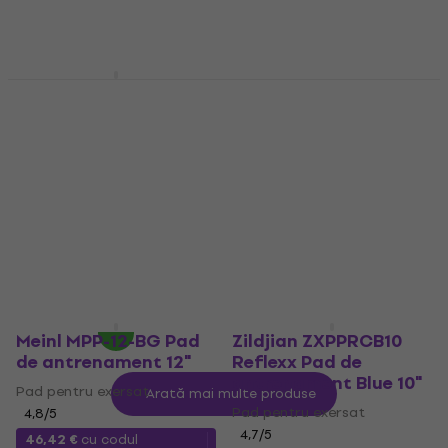
În stoc
Meinl MMP4OR
Vic Firth PAD6 Pad de
Marshmallow Pad de
antrenament Grey 6"
antrenament Orange
Pad pentru exersat
4"
5
/5
Pad pentru exersat
22,32 €
cu codul
4,9
/5
MUZMUZ-10
20,09 €
cu codul
25,90 €
MUZMUZ-15
În stoc
24,90 €
În stoc
Meinl MPP-12-BG Pad
Zildjian ZXPPRCB10
de antrenament 12"
Reflexx Pad de
antrenament Blue 10"
Pad pentru exersat
Arată mai multe produse
Pad pentru exersat
4,8
/5
4,7
/5
46,42 €
cu codul