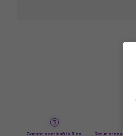
Indiferent dacă sunteți la început de drum în lumea
exprima liber și de a aduce un suflu proaspăt creați
pe care o oferă atât Diatonické akordeóny, cât și fi
Garanție extinsă la 3 ani
Retur produse în 