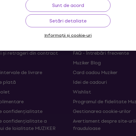
Sunt de acord
Setări detaliate
rare
Linkuri utile
Informații și cookie-uri
 și retrageri din contract
FAQ - Întrebări frecvente
Muziker Blog
 intervale de livrare
Card cadou Muziker
e plată
Idei de cadouri
colet
Wishlist
uplimentare
Programul de fidelitate Muz
e confidențialitate
Gestionarea cookie-urilor
e confidențialitate a
Avertisment despre site-uri
ui de loialitate MUZIKER
frauduloase