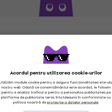
 muzicii sau un muzician deja experimentat, acordeoanele di
ei dumneavoastră. Vă invităm să explorați colecția noastră ș
ecare Diatonický akordeón în parte.
Acordul pentru utilizarea cookie-urilor
Utilizăm module cookie pentru a asigura funcționalitatea site-ulu
nostru web. Odată ce consimțământul este acordat, le folosim
pentru a analiza traficul și pentru a personaliza publicitatea pe
platforme de publicitate terțe, întotdeauna în conformitate cu
politica noastră de
protecție a datelor personale
.
maxim 30 zile
Garanția prețului
3M