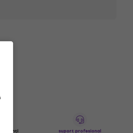
atonice vă oferă oportunitatea excepțională de a vă
i să vă lăsați inspirați de bogăția sonoră autentică
i
+ clienți
suport profesional