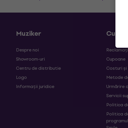
Muziker
Cumpă
Despre noi
Reclamații
Showroom-uri
Cupoane
Centru de distributie
Costuri și
Logo
Metode d
Informații juridice
Urmărire 
Servicii s
Politica d
Politica d
programul
Smile