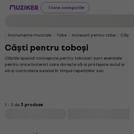
Toate categoriile
Instrumente muzicale
Tobe
Accesorii pentru tobe
Căști 
Căști pentru toboși
Căștile special concepute pentru toboșari sunt esențiale
pentru orice baterist care dorește să-și protejeze auzul și
să-și controleze sunetul în timpul repetițiilor sau
concertelor. Acestea oferă o izolare fonică superioară,
permițându-ți să auzi clar fiecare bătaie și să-ți menții
ritmul perfect.
Pentru a satisface exigențele artiștilor, Slúchadlá pre
bubeníkov sunt concepute special pentru nevoile toboșarilor,
1 - 3 de
3 produse
combinând un confort superior cu o calitate audio
Filtrare
excelentă. Indiferent dacă te afli în studio sau pe scenă,
aceste căști te ajută să te concentrezi pe performanța ta
fără distrageri inutile.