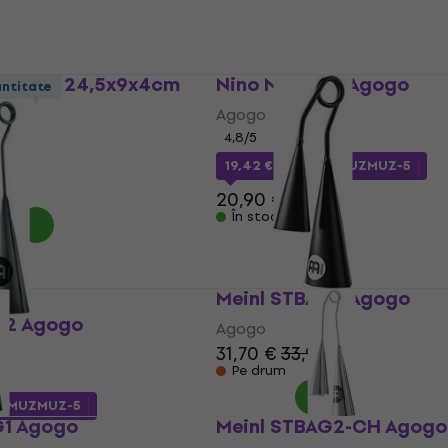
ul și a-ți dezvolta stilul personal.
S005-2 24,5x9x4cm
Nino NINO561 Agogo
antitate
Agogo
4,8
/5
19,42 €
cu codul
MUZMUZ-5
20,90 €
În stoc
Meinl STBAG5 Agogo
G2 Agogo
Agogo
31,70 €
33,90 €
Pe drum
l
MUZMUZ-5
G1 Agogo
Meinl STBAG2-CH Agogo