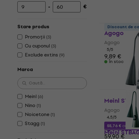
instrumente muzicale pentru a-ți completa echipament
-
€
Prețul minim
Prețul maxim
Noicetone 
Stare produs
Discount de c
Agogo
Promoții
(
3
)
Agogo
Cu cuponul
(
3
)
5
/5
Exclude extins
(
9
)
9,89 €
În stoc
Marca
Meinl
(
6
)
Meinl STBA
Nino
(
1
)
Agogo
Noicetone
(
1
)
4,5
/5
Stagg
(
1
)
55,76 €
cu codu
Meinl STBA
59,90 €