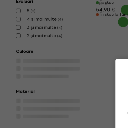
Evaluări
Agogo
În stoc
54,90 €
5
(
2
)
În stoc la furn
4 și mai multe
(
4
)
3 și mai multe
(
4
)
2 și mai multe
(
4
)
Culoare
Material