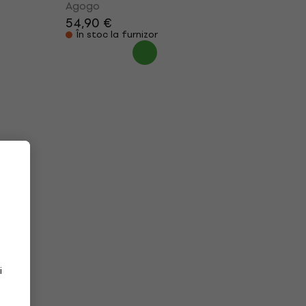
Agogo
54,90 €
În stoc la furnizor
i