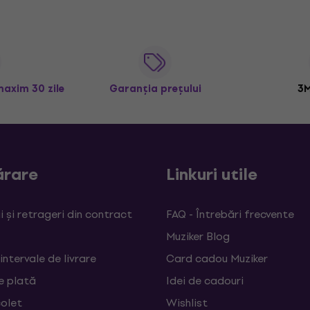
maxim 30 zile
Garanția prețului
3M
rare
Linkuri utile
 și retrageri din contract
FAQ - Întrebări frecvente
Muziker Blog
 intervale de livrare
Card cadou Muziker
e plată
Idei de cadouri
colet
Wishlist