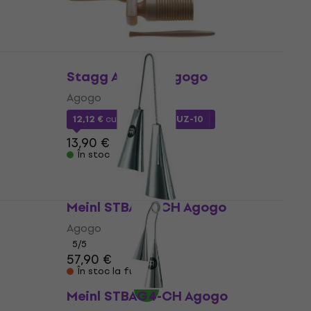
Stagg AGG-55 Agogo
Agogo
12,12 €
cu codul
MUZMUZ-10
13,90 €
În stoc
Meinl STBAG3-CH Agogo
Agogo
5
/5
57,90 €
În stoc la furnizor
Meinl STBAG4-CH Agogo