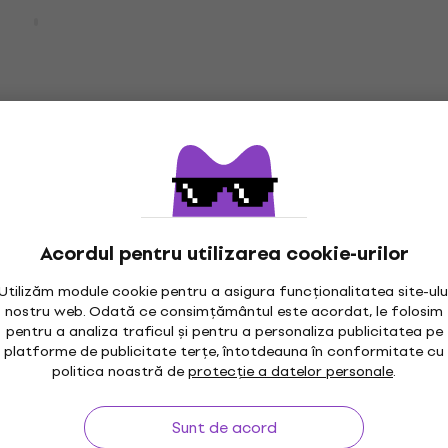
s MP-2 Doză
Fishman M-300 Doză ch
(Resigilat)
Doză chitară
219 €
296,01 €
- 26 %
În stoc
6 Banjo Doză
Fishman Tripleplay Wire
GC Doză chitară
Doză chitară
363 €
Acordul pentru utilizarea cookie-urilor
Doar la comandă
Utilizăm module cookie pentru a asigura funcționalitatea site-ulu
ssic Series Passive
nostru web. Odată ce consimțământul este acordat, le folosim
 Doză chitară
pentru a analiza traficul și pentru a personaliza publicitatea pe
platforme de publicitate terțe, întotdeauna în conformitate cu
politica noastră de
protecție a datelor personale
.
ndă
Sunt de acord