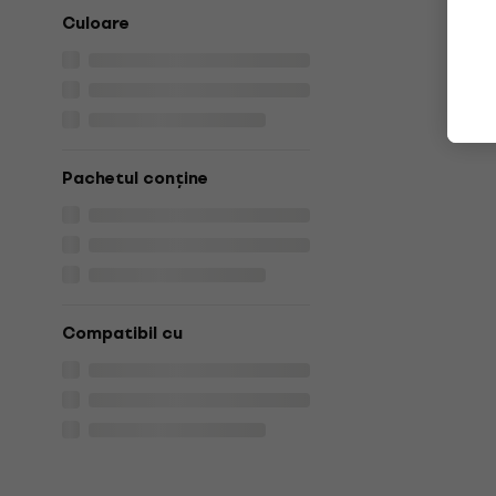
Culoare
Pachetul conține
Compatibil cu