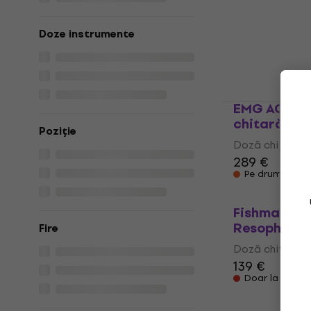
KNA Pickup
chitară
Doze instrumente
Doză chitară
99,70 €
În stoc
EMG ACB-4/
chitară
Poziţie
Doză chitară
289 €
Pe drum
Fishman Cla
Resophonic
Fire
Doză chitară
139 €
Doar la coma