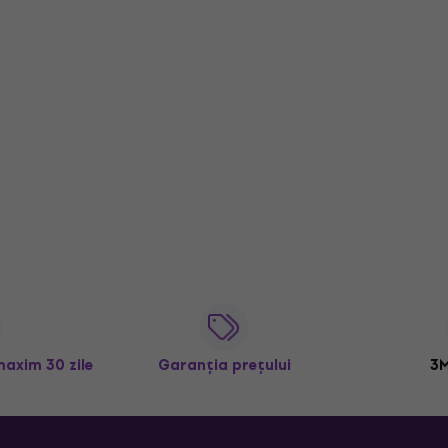
maxim 30 zile
Garanția prețului
3M