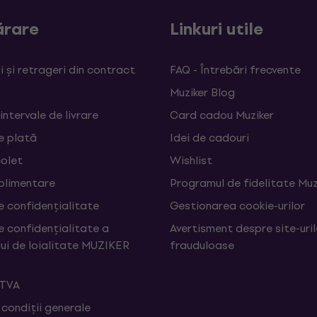
rare
Linkuri utile
 și retrageri din contract
FAQ - Întrebări frecvente
Muziker Blog
 intervale de livrare
Card cadou Muziker
e plată
Idei de cadouri
colet
Wishlist
uplimentare
Programul de fidelitate Muz
e confidențialitate
Gestionarea cookie-urilor
e confidențialitate a
Avertisment despre site-uri
ui de loialitate MUZIKER
frauduloase
 TVA
 condiții generale