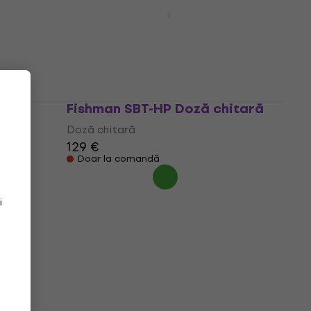
KNA Pickups BP-1 Doză chitară
itară
Doză chitară
5
/5
72,20 €
Pe drum
less
Fishman SBT-HP Doză chitară
Doză chitară
129 €
Doar la comandă
i