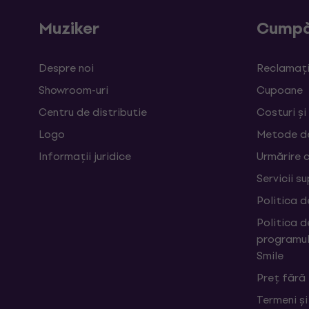
Muziker
Cumpă
Despre noi
Reclamații
Showroom-uri
Cupoane
Centru de distributie
Costuri și
Logo
Metode d
Informații juridice
Urmărire 
Servicii s
Politica d
Politica d
programul
Smile
Preț fără
Termeni și