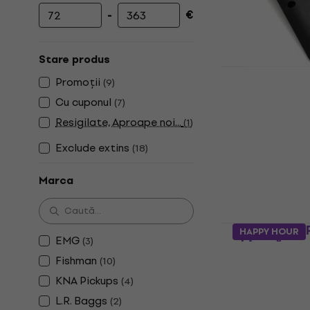
Fie că ești un chitarist la început de drum sau un pr
-
€
instrumentele necesare pentru a-ți modela sonoritat
Prețul minim
Prețul maxim
în universul sunetului dorit!
Stare produs
Fishman Re
Promoții
(
9
)
Pack Strat
Cu cuponul
(
7
)
Doză chitară
Resigilate, Aproape noi...
(
1
)
5
/5
75,51 €
cu codu
Exclude extins
(
18
)
81,90 €
Marca
În stoc
L.R. Baggs
HAPPY HOUR
EMG
(
3
)
chitară
Fishman
(
10
)
Doză chitară
KNA Pickups
(
4
)
172,08 €
cu co
L.R. Baggs
(
2
)