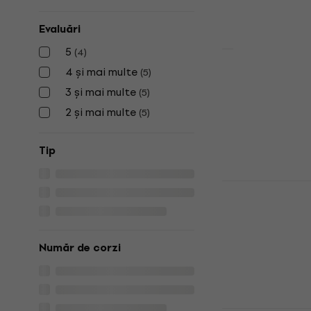
189 €
În stoc
Evaluări
5
(
4
)
4 și mai multe
L.R. Baggs 
(
5
)
3 și mai multe
(
5
)
Doză chitară
188 €
2 și mai multe
(
5
)
În stoc
Tip
KNA Pickup
chitară
Doză chitară
67,40 €
cu cod
Număr de corzi
98,90 €
În stoc