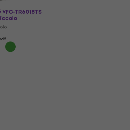
ný VFC-TR6018TS
iccolo
olo
ndă