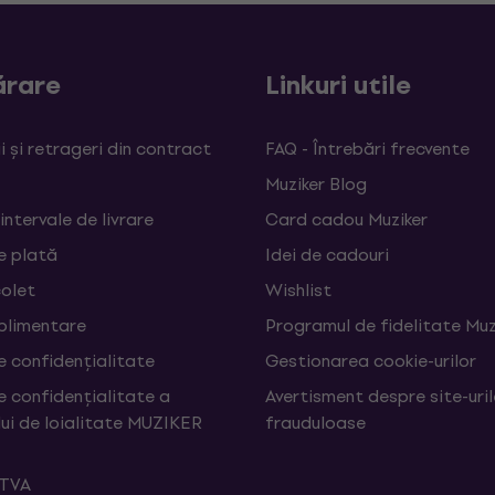
rare
Linkuri utile
 și retrageri din contract
FAQ - Întrebări frecvente
Muziker Blog
 intervale de livrare
Card cadou Muziker
e plată
Idei de cadouri
colet
Wishlist
uplimentare
Programul de fidelitate Muz
e confidențialitate
Gestionarea cookie-urilor
e confidențialitate a
Avertisment despre site-uri
ui de loialitate MUZIKER
frauduloase
 TVA