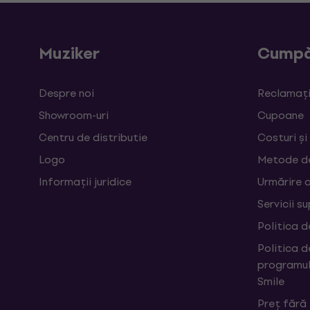
Muziker
Cumpă
Despre noi
Reclamații
Showroom-uri
Cupoane
Centru de distributie
Costuri și
Logo
Metode d
Informații juridice
Urmărire 
Servicii s
Politica d
Politica d
programul
Smile
Preț fără