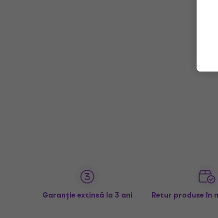
Garanție extinsă la 3 ani
Retur produse în 