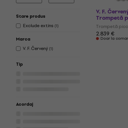
Prețul minim
Prețul maxim
V. F. Červe
Stare produs
Trompetă p
Exclude extins
(
1
)
Trompetă picc
2.839 €
Doar la coma
Marca
V. F. Červený
(
1
)
Tip
Acordaj