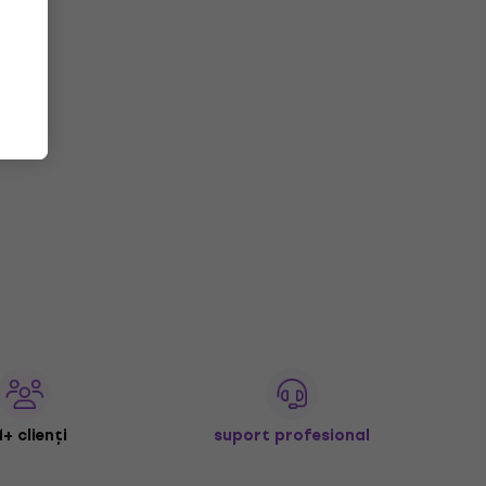
+ clienți
suport profesional