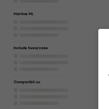
Marime ML
Include husa/case
Compatibil cu