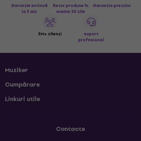
Garanție extinsă
Retur produse în
Garanția prețului
la 3 ani
maxim 30 zile
3M+ clienți
suport
profesional
Muziker
Cumpărare
Linkuri utile
Contacte