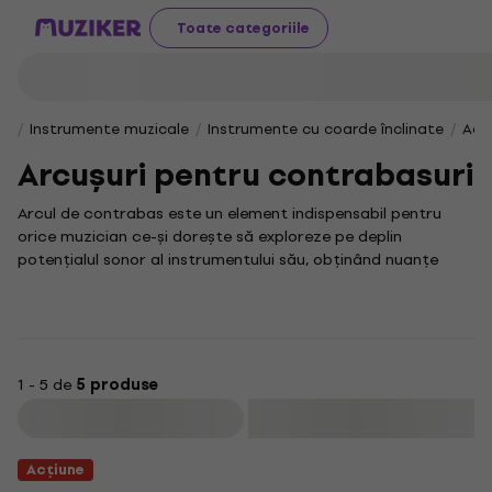
Toate categoriile
Instrumente muzicale
Instrumente cu coarde înclinate
Acc
Arcușuri pentru contrabasuri
Arcul de contrabas este un element indispensabil pentru
orice muzician ce-și dorește să exploreze pe deplin
potențialul sonor al instrumentului său, obținând nuanțe
bogate și expresive. Indiferent dacă ești un pasionat al
muzicii clasice sau un virtuos al jazz-ului, un arc de
contrabas de calitate îți va asigura precizia și confortul
necesar pentru interpretări la cel mai înalt nivel.
Deși această secțiune se concentrează pe o singură
1 - 5 de
5 produse
categorie, alegerea unui arc potrivit este crucială și poate
Filtrare
influența decisiv performanța ta artistică. Pentru a-ți
completa arsenalul muzical, te invităm să explorezi întreaga
Acțiune
noastră colecție de
arcuri pentru contrabas
, precum și alte