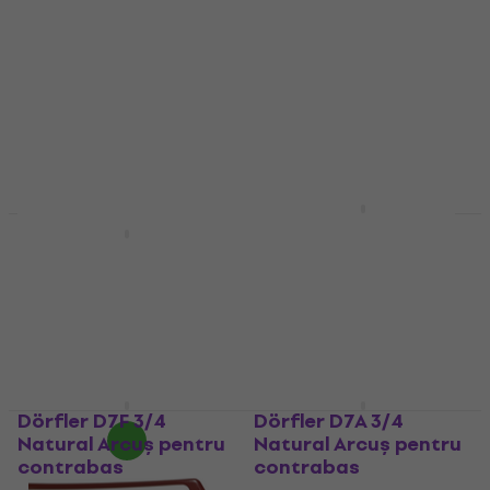
accesorii esențiale, cum ar fi colofoniul sau diverse tipuri de
corzi, pentru a-ți personaliza sunetul.
Dörfler D6 4/4
Natural Arcuș pentru
GEWA PS407.302 3/4
contrabas
Arcuș pentru
contrabas
Arcuș pentru contrabas
385 €
Arcuș pentru contrabas
În stoc
4,7
/5
62,70 €
78,90 €
- 21 %
În stoc
Dörfler D7F 3/4
Dörfler D7A 3/4
Natural Arcuș pentru
Natural Arcuș pentru
contrabas
contrabas